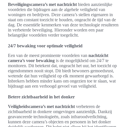
Beveiligingscamera’s met nachtzicht
bieden aanzienlijke
voordelen die bijdragen aan de algehele veiligheid van
woningen en bedrijven. Deze camera’s stellen eigenaren in
staat om constant toezicht te houden, ongeacht de tijd van de
dag. De essentiële kenmerken van deze technologie resulteren
in verbeterde beveiliging. Hieronder worden een paar
belangrijke voordelen verder toegelicht.
24/7 bewaking voor optimale veiligheid
Een van de meest prominente voordelen van
nachtzicht
camera’s voor bewaking
is de mogelijkheid om 24/7 te
monitoren. Dit betekent dat, ongeacht het uur, het toezicht op
eigendommen nooit stopt. Dit biedt bewoners gemoedsrust,
wetende dat hun veiligheid op elk moment gewaarborgd is.
Inbrekers hebben minder kans om ongezien toe te slaan, wat
bijdraagt aan een verhoogd gevoel van veiligheid.
Betere zichtbaarheid in het donker
Veiligheidscamera’s met nachtzicht
verbeteren de
zichtbaarheid in donkere omgevingen aanzienlijk. Dankzij
geavanceerde technologieën, zoals infraroodverlichting,
kunnen deze camera’s objecten en personen in het donker
duidelijk vastleggen. Dit helpt niet alleen bij het identificeren