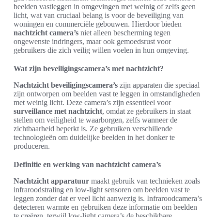
beelden vastleggen in omgevingen met weinig of zelfs geen
licht, wat van cruciaal belang is voor de beveiliging van
woningen en commerciële gebouwen. Hierdoor bieden
nachtzicht camera’s
niet alleen bescherming tegen
ongewenste indringers, maar ook gemoedsrust voor
gebruikers die zich veilig willen voelen in hun omgeving.
Wat zijn beveiligingscamera’s met nachtzicht?
Nachtzicht beveiligingscamera’s
zijn apparaten die speciaal
zijn ontworpen om beelden vast te leggen in omstandigheden
met weinig licht. Deze camera’s zijn essentieel voor
surveillance met nachtzicht
, omdat ze gebruikers in staat
stellen om veiligheid te waarborgen, zelfs wanneer de
zichtbaarheid beperkt is. Ze gebruiken verschillende
technologieën om duidelijke beelden in het donker te
produceren.
Definitie en werking van nachtzicht camera’s
Nachtzicht apparatuur
maakt gebruik van technieken zoals
infraroodstraling en low-light sensoren om beelden vast te
leggen zonder dat er veel licht aanwezig is. Infraroodcamera’s
detecteren warmte en gebruiken deze informatie om beelden
te creëren, terwijl low-light camera’s de beschikbare