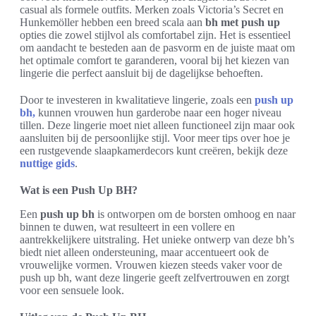
casual als formele outfits. Merken zoals Victoria’s Secret en
Hunkemöller hebben een breed scala aan
bh met push up
opties die zowel stijlvol als comfortabel zijn. Het is essentieel
om aandacht te besteden aan de pasvorm en de juiste maat om
het optimale comfort te garanderen, vooral bij het kiezen van
lingerie die perfect aansluit bij de dagelijkse behoeften.
Door te investeren in kwalitatieve lingerie, zoals een
push up
bh
,
kunnen vrouwen hun garderobe naar een hoger niveau
tillen. Deze lingerie moet niet alleen functioneel zijn maar ook
aansluiten bij de persoonlijke stijl. Voor meer tips over hoe je
een rustgevende slaapkamerdecors kunt creëren, bekijk deze
nuttige gids
.
Wat is een Push Up BH?
Een
push up bh
is ontworpen om de borsten omhoog en naar
binnen te duwen, wat resulteert in een vollere en
aantrekkelijkere uitstraling. Het unieke ontwerp van deze bh’s
biedt niet alleen ondersteuning, maar accentueert ook de
vrouwelijke vormen. Vrouwen kiezen steeds vaker voor de
push up bh, want deze lingerie geeft zelfvertrouwen en zorgt
voor een sensuele look.