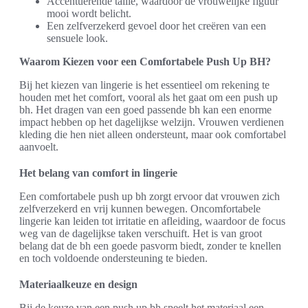
Accentuerende taille, waardoor de vrouwelijke figuur
mooi wordt belicht.
Een zelfverzekerd gevoel door het creëren van een
sensuele look.
Waarom Kiezen voor een Comfortabele Push Up BH?
Bij het kiezen van lingerie is het essentieel om rekening te
houden met het comfort, vooral als het gaat om een push up
bh. Het dragen van een goed passende bh kan een enorme
impact hebben op het dagelijkse welzijn. Vrouwen verdienen
kleding die hen niet alleen ondersteunt, maar ook comfortabel
aanvoelt.
Het belang van comfort in lingerie
Een comfortabele push up bh zorgt ervoor dat vrouwen zich
zelfverzekerd en vrij kunnen bewegen. Oncomfortabele
lingerie kan leiden tot irritatie en afleiding, waardoor de focus
weg van de dagelijkse taken verschuift. Het is van groot
belang dat de bh een goede pasvorm biedt, zonder te knellen
en toch voldoende ondersteuning te bieden.
Materiaalkeuze en design
Bij de keuze van een push up bh speelt het materiaal een