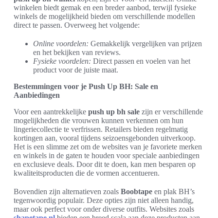
winkelen biedt gemak en een breder aanbod, terwijl fysieke
winkels de mogelijkheid bieden om verschillende modellen
direct te passen. Overweeg het volgende:
Online voordelen:
Gemakkelijk vergelijken van prijzen
en het bekijken van reviews.
Fysieke voordelen:
Direct passen en voelen van het
product voor de juiste maat.
Bestemmingen voor je Push Up BH: Sale en
Aanbiedingen
Voor een aantrekkelijke
push up bh sale
zijn er verschillende
mogelijkheden die vrouwen kunnen verkennen om hun
lingeriecollectie te verfrissen. Retailers bieden regelmatig
kortingen aan, vooral tijdens seizoensgebonden uitverkoop.
Het is een slimme zet om de websites van je favoriete merken
en winkels in de gaten te houden voor speciale aanbiedingen
en exclusieve deals. Door dit te doen, kan men besparen op
kwaliteitsproducten die de vormen accentueren.
Bovendien zijn alternatieven zoals
Boobtape
en plak BH’s
tegenwoordig populair. Deze opties zijn niet alleen handig,
maar ook perfect voor onder diverse outfits. Websites zoals
shapetape.nl
bieden een breed scala aan deze producten aan,