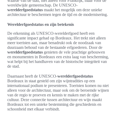
waarde van de stad, niet alleen voor Frankrijk, maar voor de
wereldwijde gemeenschap. De UNESCO-
werelderfgoedstatus
maakt het mogelijk om deze unieke
architectuur te beschermen tegen de tijd en de modernisering.
Werelderfgoedstatus en zijn betekenis
De erkenning als UNESCO-werelderfgoed heeft een
significante impact gehad op Bordeaux. Het trekt niet alleen
meer toeristen aan, maar benadrukt ook de noodzaak van
duurzaam behoud van de bestaande erfgoederen. Door de
werelderfgoedstatus
genieten de vele prachtige gebouwen
en monumenten in Bordeaux een extra laag van bescherming,
wat helpt bij het handhaven van de historische integriteit van
de stad.
Daarnaast heeft de UNESCO-
werelderfgoedstatus
Bordeaux in staat gesteld om zijn wijntradities op een
internationaal podium te presenteren. Toeristen komen nu niet
alleen voor de architectuur, maar ook om de beroemde wijnen
van de regio te proeven en kennis te maken met de rijke
cultuur. Deze connectie tussen architectuur en wijn maakt
Bordeaux tot een unieke bestemming die geschiedenis en
schoonheid met elkaar verbindt.