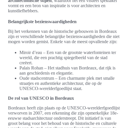
architectonische stijlen
, waardoor het een visueel spektakel
vormt en een bron van inspiratie is voor architecten en
kunstliefhebbers.
Belangrijkste bezienswaardigheden
Bij het verkennen van de historische gebouwen in Bordeaux
zijn er verschillende belangrijke bezienswaardigheden die niet
mogen worden gemist. Enkele van de meest opvallende zijn:
Miroir d’eau – Een van de grootste waterfonteinen ter
wereld, die een prachtig spiegelbeeld van de stad
creëert.
Palais Rohan – Het stadhuis van Bordeaux, dat rijk is
aan geschiedenis en elegantie.
Oude stadscentrum – Een charmante plek met smalle
straatjes en authentieke architectuur, die op de
UNESCO-werelderfgoedlijst staat.
De rol van UNESCO in Bordeaux
Bordeaux heeft zijn plaats op de UNESCO-werelderfgoedlijst
verworven in 2007, een erkenning die zijn opmerkelijke 18e-
eeuwse stadsarchitectuur onderstreept. Dit initiatief is van
groot belang voor het behoud van de historische en culturele