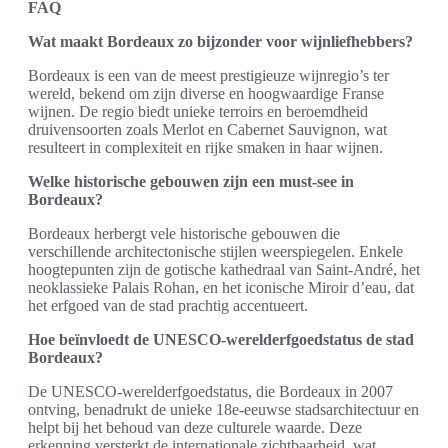
FAQ
Wat maakt Bordeaux zo bijzonder voor wijnliefhebbers?
Bordeaux is een van de meest prestigieuze wijnregio’s ter
wereld, bekend om zijn diverse en hoogwaardige Franse
wijnen. De regio biedt unieke terroirs en beroemdheid
druivensoorten zoals Merlot en Cabernet Sauvignon, wat
resulteert in complexiteit en rijke smaken in haar wijnen.
Welke historische gebouwen zijn een must-see in
Bordeaux?
Bordeaux herbergt vele historische gebouwen die
verschillende architectonische stijlen weerspiegelen. Enkele
hoogtepunten zijn de gotische kathedraal van Saint-André, het
neoklassieke Palais Rohan, en het iconische Miroir d’eau, dat
het erfgoed van de stad prachtig accentueert.
Hoe beïnvloedt de UNESCO-werelderfgoedstatus de stad
Bordeaux?
De UNESCO-werelderfgoedstatus, die Bordeaux in 2007
ontving, benadrukt de unieke 18e-eeuwse stadsarchitectuur en
helpt bij het behoud van deze culturele waarde. Deze
erkenning versterkt de internationale zichtbaarheid, wat