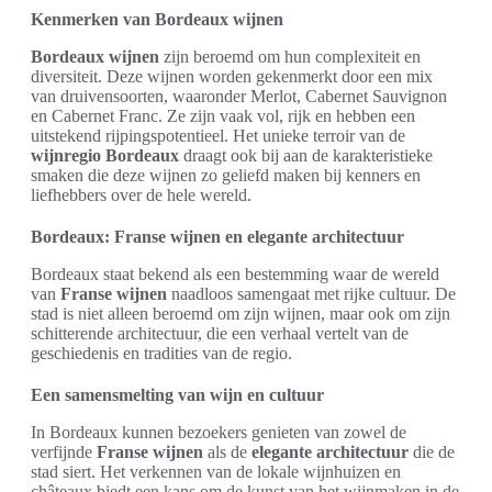
Kenmerken van Bordeaux wijnen
Bordeaux wijnen
zijn beroemd om hun complexiteit en
diversiteit. Deze wijnen worden gekenmerkt door een mix
van druivensoorten, waaronder Merlot, Cabernet Sauvignon
en Cabernet Franc. Ze zijn vaak vol, rijk en hebben een
uitstekend rijpingspotentieel. Het unieke terroir van de
wijnregio Bordeaux
draagt ook bij aan de karakteristieke
smaken die deze wijnen zo geliefd maken bij kenners en
liefhebbers over de hele wereld.
Bordeaux: Franse wijnen en elegante architectuur
Bordeaux staat bekend als een bestemming waar de wereld
van
Franse wijnen
naadloos samengaat met rijke cultuur. De
stad is niet alleen beroemd om zijn wijnen, maar ook om zijn
schitterende architectuur, die een verhaal vertelt van de
geschiedenis en tradities van de regio.
Een samensmelting van wijn en cultuur
In Bordeaux kunnen bezoekers genieten van zowel de
verfijnde
Franse wijnen
als de
elegante architectuur
die de
stad siert. Het verkennen van de lokale wijnhuizen en
châteaux biedt een kans om de kunst van het wijnmaken in de