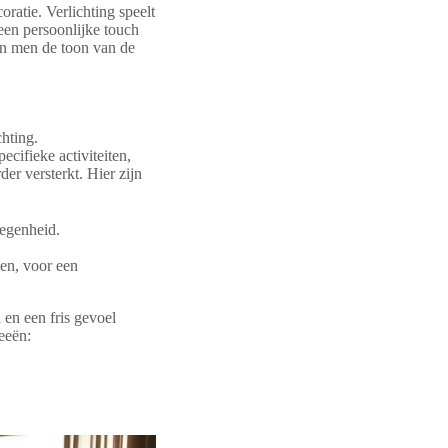
ratie. Verlichting speelt
 een persoonlijke touch
kan men de toon van de
chting.
ecifieke activiteiten,
er versterkt. Hier zijn
legenheid.
pen, voor een
 en een fris gevoel
eeën: