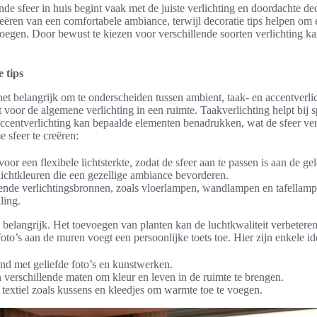
e sfeer in huis begint vaak met de juiste verlichting en doordachte deco
 creëren van een comfortabele ambiance, terwijl decoratie tips helpen om
 voegen. Door bewust te kiezen voor verschillende soorten verlichting 
e tips
 het belangrijk om te onderscheiden tussen ambient, taak- en accentverli
voor de algemene verlichting in een ruimte. Taakverlichting helpt bij sp
ccentverlichting kan bepaalde elementen benadrukken, wat de sfeer verd
 sfeer te creëren:
or een flexibele lichtsterkte, zodat de sfeer aan te passen is aan de ge
ichtkleuren die een gezellige ambiance bevorderen.
llende verlichtingsbronnen, zoals vloerlampen, wandlampen en tafellam
ling.
o belangrijk. Het toevoegen van planten kan de luchtkwaliteit verbeteren
to’s aan de muren voegt een persoonlijke toets toe. Hier zijn enkele id
nd met geliefde foto’s en kunstwerken.
 verschillende maten om kleur en leven in de ruimte te brengen.
textiel zoals kussens en kleedjes om warmte toe te voegen.