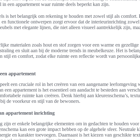
l in een appartement waar ruimte deels beperkt kan zijn.
ls is het belangrijk om rekening te houden met zowel stijl als comfort.
n en functionele ontwerpen zorgt ervoor dat de interieurinrichting zowel
ubels met elegante lijnen, die niet alleen visueel aantrekkelijk zijn, m
ijke materialen zoals hout en stof zorgen voor een warme en gezellige s
tstraling en sluit aan bij de moderne trends in meubelkeuze. Het is belan
n stijl en comfort, zodat elke ruimte een reflectie wordt van persoonlij
 een appartement
peelt een cruciale rol in het creëren van een aangename leefomgeving 
van een appartement is het essentieel om aandacht te besteden aan versch
mfortabele ruimte kan creëren. Denk hierbij aan kleurenschema’s, textu
 bij de voorkeur en stijl van de bewoners.
an appartement inrichting
ng zijn er enkele belangrijke elementen om in gedachten te houden voor 
nschema kan een grote impact hebben op de algehele sfeer. Neutrale kl
energie en karakter toevoegen. Daarnaast is het kiezen van geschikte text