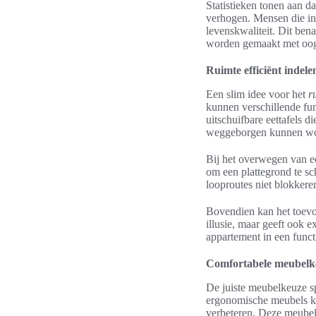
Statistieken tonen aan d
verhogen. Mensen die in
levenskwaliteit. Dit ben
worden gemaakt met oog 
Ruimte efficiënt indele
Een slim idee voor het
r
kunnen verschillende fun
uitschuifbare eettafels d
weggeborgen kunnen wo
Bij het overwegen van 
om een plattegrond te sc
looproutes niet blokkere
Bovendien kan het toevoe
illusie, maar geeft ook 
appartement in een func
Comfortabele meubelk
De juiste meubelkeuze sp
ergonomische meubels ka
verbeteren. Deze meubels