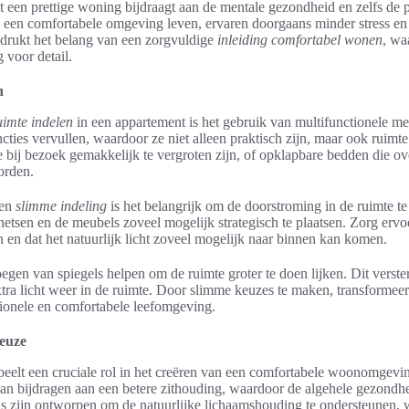
at een prettige woning bijdraagt aan de mentale gezondheid en zelfs de p
 een comfortabele omgeving leven, ervaren doorgaans minder stress en
adrukt het belang van een zorgvuldige
inleiding comfortabel wonen
, wa
voor detail.
n
uimte indelen
in een appartement is het gebruik van multifunctionele m
cties vervullen, waardoor ze niet alleen praktisch zijn, maar ook ruim
ie bij bezoek gemakkelijk te vergroten zijn, of opklapbare bedden die ov
rden.
een
slimme indeling
is het belangrijk om de doorstroming in de ruimte te
hetsen en de meubels zoveel mogelijk strategisch te plaatsen. Zorg ervo
n en dat het natuurlijk licht zoveel mogelijk naar binnen kan komen.
gen van spiegels helpen om de ruimte groter te doen lijken. Dit verster
extra licht weer in de ruimte. Door slimme keuzes te maken, transformee
tionele en comfortabele leefomgeving.
euze
eelt een cruciale rol in het creëren van een comfortabele woonomgevin
n bijdragen aan een betere zithouding, waardoor de algehele gezondhe
 zijn ontworpen om de natuurlijke lichaamshouding te ondersteunen, wa