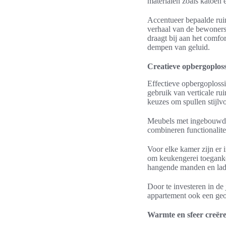
materialen zoals katoen e
Accentueer bepaalde ruim
verhaal van de bewoners
draagt bij aan het comfo
dempen van geluid.
Creatieve opbergoplos
Effectieve opbergoplossi
gebruik van verticale ru
keuzes om spullen stijlv
Meubels met ingebouwde 
combineren functionalite
Voor elke kamer zijn er
om keukengerei toegankel
hangende manden en laden
Door te investeren in de
appartement ook een ge
Warmte en sfeer creër