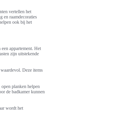
ten vertellen het
ng en raamdecoraties
elpen ook bij het
in een appartement. Het
sten zijn uitstekende
 waardevol. Deze items
d open planken helpen
. Voor de badkamer kunnen
aar wordt het