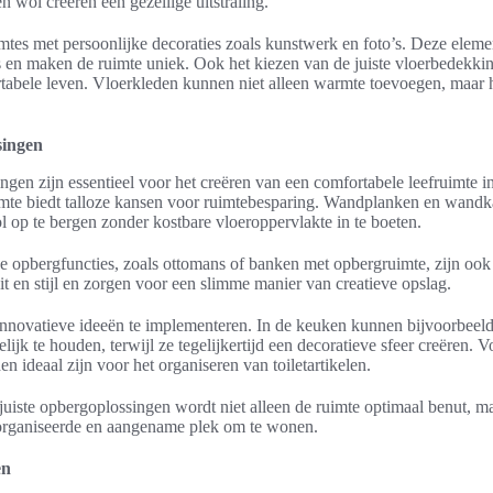
n wol creëren een gezellige uitstraling.
tes met persoonlijke decoraties zoals kunstwerk en foto’s. Deze elemen
 en maken de ruimte uniek. Ook het kiezen van de juiste vloerbedekki
rtabele leven. Vloerkleden kunnen niet alleen warmte toevoegen, maar h
singen
ngen zijn essentieel voor het creëren van een comfortabele leefruimte 
imte biedt talloze kansen voor ruimtebesparing. Wandplanken en wandka
ol op te bergen zonder kostbare vloeroppervlakte in te boeten.
opbergfuncties, zoals ottomans of banken met opbergruimte, zijn ook
it en stijl en zorgen voor een slimme manier van creatieve opslag.
 innovatieve ideeën te implementeren. In de keuken kunnen bijvoorbeel
ijk te houden, terwijl ze tegelijkertijd een decoratieve sfeer creëren
 ideaal zijn voor het organiseren van toiletartikelen.
 juiste opbergoplossingen wordt niet alleen de ruimte optimaal benut, m
organiseerde en aangename plek om te wonen.
en