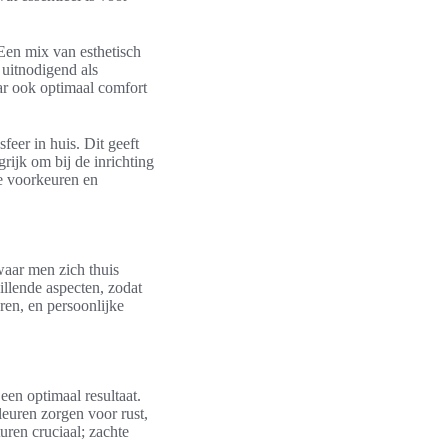
 Een mix van esthetisch
 uitnodigend als
aar ook optimaal comfort
feer in huis. Dit geeft
grijk om bij de inrichting
ke voorkeuren en
waar men zich thuis
illende aspecten, zodat
ren, en persoonlijke
een optimaal resultaat.
euren zorgen voor rust,
uren cruciaal; zachte