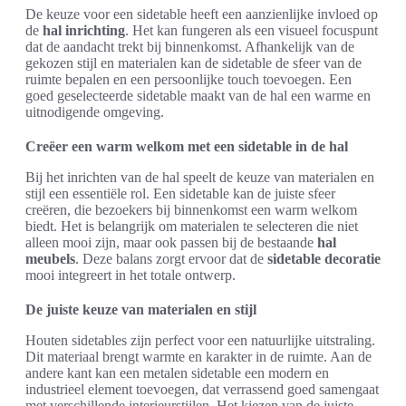
De keuze voor een sidetable heeft een aanzienlijke invloed op
de
hal inrichting
. Het kan fungeren als een visueel focuspunt
dat de aandacht trekt bij binnenkomst. Afhankelijk van de
gekozen stijl en materialen kan de sidetable de sfeer van de
ruimte bepalen en een persoonlijke touch toevoegen. Een
goed geselecteerde sidetable maakt van de hal een warme en
uitnodigende omgeving.
Creëer een warm welkom met een sidetable in de hal
Bij het inrichten van de hal speelt de keuze van materialen en
stijl een essentiële rol. Een sidetable kan de juiste sfeer
creëren, die bezoekers bij binnenkomst een warm welkom
biedt. Het is belangrijk om materialen te selecteren die niet
alleen mooi zijn, maar ook passen bij de bestaande
hal
meubels
. Deze balans zorgt ervoor dat de
sidetable decoratie
mooi integreert in het totale ontwerp.
De juiste keuze van materialen en stijl
Houten sidetables zijn perfect voor een natuurlijke uitstraling.
Dit materiaal brengt warmte en karakter in de ruimte. Aan de
andere kant kan een metalen sidetable een modern en
industrieel element toevoegen, dat verrassend goed samengaat
met verschillende interieurstijlen. Het kiezen van de juiste