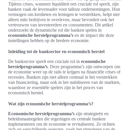
Tijdens crises, wanneer liquiditeit een cruciale rol speelt, zijn
banken vaak de levensader voor talloze ondernemingen. Hun
vermogen om kredieten en leningen te verstrekken, helpt niet
alleen mits bedrijven te overleven, maar bevordert ook het
vertrouwen van investeerders en consumenten. Dit artikel
onderzoekt de dynamische rol die banken spelen in
economische herstelprogramma’s
en de impact die deze
instellingen hebben op de bredere economie.
Inleiding tot de banksector en economisch herstel
De banksector speelt een cruciale rol in
economische
herstelprogramma’s
. Deze programma’s zijn ontworpen om
de economie weer op de rails te krijgen na financiële crises of
recessies. Banken zijn niet alleen centraal in het verstrekken
van financiering, maar ook in het stabiliseren van de markten,
waardoor ze essentiële spelers zijn in het proces van
economisch herstel.
Wat zijn economische herstelprogramma’s?
Economische herstelprogramma’s
zijn strategieën en
beleidsmaatregelen die regeringen en centrale banken
implementeren om de economie te revitaliseren. Ze richten
zich op verschillende aspecten, zoals het stimuleren van de