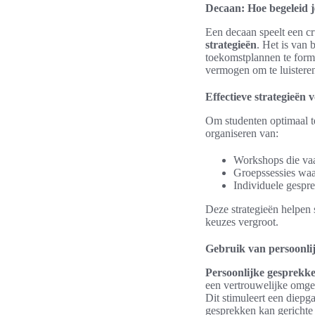
Decaan: Hoe begeleid j
Een decaan speelt een cr
strategieën
. Het is van
toekomstplannen te formu
vermogen om te luisteren
Effectieve strategieën 
Om studenten optimaal t
organiseren van:
Workshops die vaa
Groepssessies waa
Individuele gespre
Deze strategieën helpen 
keuzes vergroot.
Gebruik van persoonli
Persoonlijke gesprekk
een vertrouwelijke omge
Dit stimuleert een diepg
gesprekken kan gericht