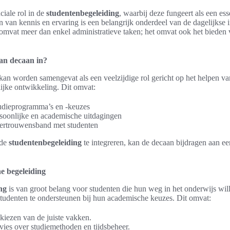
ciale rol in de
studentenbegeleiding
, waarbij deze fungeert als een es
n van kennis en ervaring is een belangrijk onderdeel van de dagelijkse i
omvat meer dan enkel administratieve taken; het omvat ook het bieden
an decaan in?
kan worden samengevat als een veelzijdige rol gericht op het helpen va
ijke ontwikkeling. Dit omvat:
udieprogramma’s en -keuzes
rsoonlijke en academische uitdagingen
ertrouwensband met studenten
 de
studentenbegeleiding
te integreren, kan de decaan bijdragen aan ee
e begeleiding
ng
is van groot belang voor studenten die hun weg in het onderwijs wi
studenten te ondersteunen bij hun academische keuzes. Dit omvat:
 kiezen van de juiste vakken.
vies over studiemethoden en tijdsbeheer.