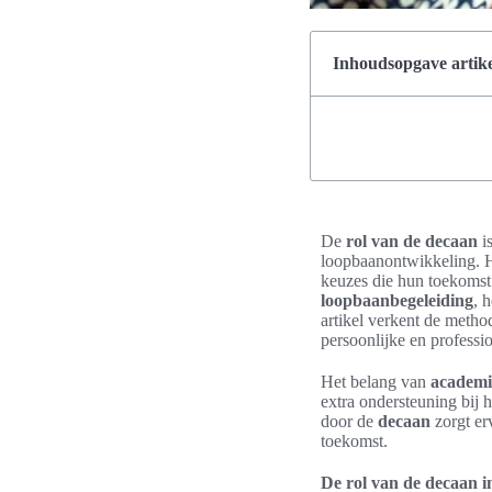
Inhoudsopgave artike
De
rol van de decaan
i
loopbaanontwikkeling. H
keuzes die hun toekoms
loopbaanbegeleiding
, 
artikel verkent de metho
persoonlijke en professi
Het belang van
academi
extra ondersteuning bij
door de
decaan
zorgt er
toekomst.
De rol van de decaan i