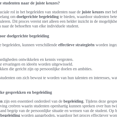
e studenten naar de juiste keuzes?
uciale rol in het begeleiden van studenten naar de
juiste keuzes
met be
 belang om
doelgerichte begeleiding
te bieden, waardoor studenten beter
leren. Dit proces vereist niet alleen een helder inzicht in de mogelijk
 naar de behoeften van elke individuele student.
voor doelgerichte begeleiding
e begeleiden, kunnen verschillende
effectieve strategieën
worden ingeze
rdigheden ontwikkelen en kennis vergroten.
r ervaringen en ideeën worden uitgewisseld.
kken die gericht zijn op persoonlijke doelen en ambities.
studenten om zich bewust te worden van hun talenten en interesses, wa
jke gesprekken en begeleiding
en
zijn een essentieel onderdeel van de
begeleiding
. Tijdens deze gesp
ving creëren waarin studenten openhartig kunnen spreken over hun twi
aand begrip van de persoonlijke situatie en wensen van de student. Op 
e
begeleiding
worden aangeboden, waardoor het proces effectiever word