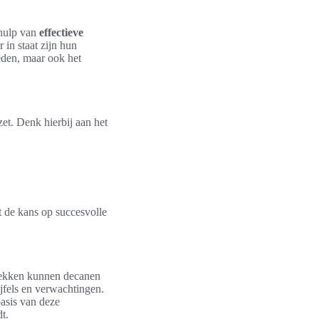
hulp van
effectieve
 in staat zijn hun
heden, maar ook het
t. Denk hierbij aan het
t de kans op succesvolle
rekken kunnen decanen
jfels en verwachtingen.
basis van deze
t.