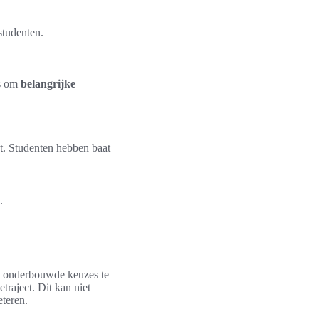
studenten.
ns om
belangrijke
kt. Studenten hebben baat
.
onderbouwde keuzes te
traject. Dit kan niet
eteren.