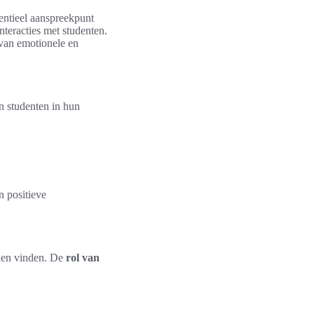
sentieel aanspreekpunt
nteracties met studenten.
 van emotionele en
n studenten in hun
n positieve
llen vinden. De
rol van