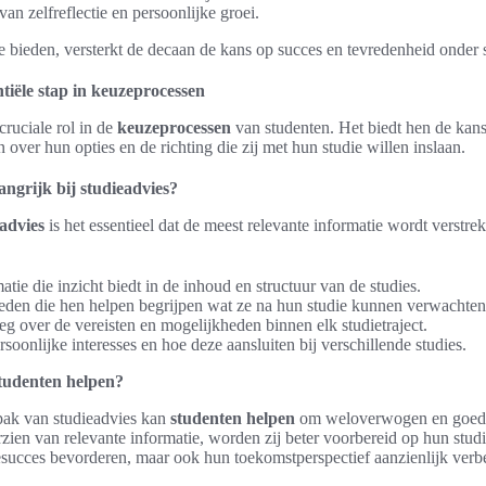
n zelfreflectie en persoonlijke groei.
e bieden, versterkt de decaan de kans op succes en tevredenheid onder 
tiële stap in keuzeprocessen
cruciale rol in de
keuzeprocessen
van studenten. Het biedt hen de ka
 over hun opties en de richting die zij met hun studie willen inslaan.
angrijk bij studieadvies?
advies
is het essentieel dat de meest relevante informatie wordt verstre
ie die inzicht biedt in de inhoud en structuur van de studies.
eden die hen helpen begrijpen wat ze na hun studie kunnen verwachten
leg over de vereisten en mogelijkheden binnen elk studietraject.
rsoonlijke interesses en hoe deze aansluiten bij verschillende studies.
studenten helpen?
pak van studieadvies kan
studenten helpen
om weloverwogen en goed 
ien van relevante informatie, worden zij beter voorbereid op hun studie
esucces bevorderen, maar ook hun toekomstperspectief aanzienlijk verb