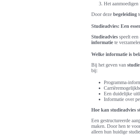
Het aanmoedigen va
Door deze
begeleiding
t
Studieadvies: Een essen
Studieadvies
speelt een 
informatie
te verzamelen
Welke informatie is bel
Bij het geven van
studie
bij:
Programma-informat
Carrièremogelijkh
Een duidelijke uit
Informatie over pe
Hoe kan studieadvies 
Een gestructureerde aan
maken. Door hen te voorz
alleen hun huidige studi