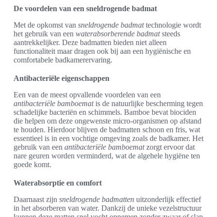
De voordelen van een sneldrogende badmat
Met de opkomst van
sneldrogende badmat
technologie wordt
het gebruik van een
waterabsorberende badmat
steeds
aantrekkelijker. Deze badmatten bieden niet alleen
functionaliteit maar dragen ook bij aan een hygiënische en
comfortabele badkamerervaring.
Antibacteriële eigenschappen
Een van de meest opvallende voordelen van een
antibacteriële bamboemat
is de natuurlijke bescherming tegen
schadelijke bacteriën en schimmels. Bamboe bevat biociden
die helpen om deze ongewenste micro-organismen op afstand
te houden. Hierdoor blijven de badmatten schoon en fris, wat
essentieel is in een vochtige omgeving zoals de badkamer. Het
gebruik van een
antibacteriële bamboemat
zorgt ervoor dat
nare geuren worden verminderd, wat de algehele hygiëne ten
goede komt.
Waterabsorptie en comfort
Daarnaast zijn
sneldrogende badmatten
uitzonderlijk effectief
in het absorberen van water. Dankzij de unieke vezelstructuur
kunnen deze matten snel vocht opnemen zonder zwaar of slap