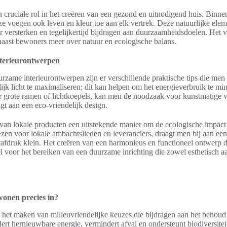
 cruciale rol in het creëren van een gezond en uitnodigend huis. Binne
, ze voegen ook leven en kleur toe aan elk vertrek. Deze natuurlijke el
eur versterken en tegelijkertijd bijdragen aan duurzaamheidsdoelen. Het
naast bewoners meer over natuur en ecologische balans.
terieurontwerpen
urzame interieurontwerpen zijn er verschillende praktische tips die men
lijk licht te maximaliseren; dit kan helpen om het energieverbruik te mi
or grote ramen of lichtkoepels, kan men de noodzaak voor kunstmatige ve
gt aan een eco-vriendelijk design.
en van lokale producten een uitstekende manier om de ecologische impact 
ezen voor lokale ambachtslieden en leveranciers, draagt men bij aan e
tafdruk klein. Het creëren van een harmonieus en functioneel ontwerp da
el voor het bereiken van een duurzame inrichting die zowel esthetisch aa
onen precies in?
t maken van milieuvriendelijke keuzes die bijdragen aan het behoud
rt hernieuwbare energie, vermindert afval en ondersteunt biodiversiteit