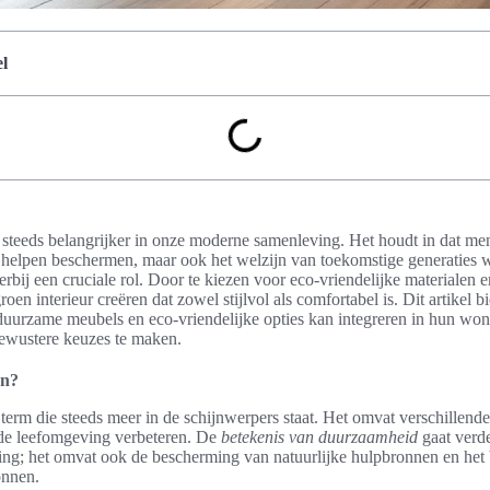
l
teeds belangrijker in onze moderne samenleving. Het houdt in dat me
eu helpen beschermen, maar ook het welzijn van toekomstige generaties
erbij een cruciale rol. Door te kiezen voor eco-vriendelijke materialen 
en interieur creëren dat zowel stijlvol als comfortabel is. Dit artikel bi
duurzame meubels en eco-vriendelijke opties kan integreren in hun wo
ewustere keuzes te maken.
en?
rm die steeds meer in de schijnwerpers staat. Het omvat verschillende 
s de leefomgeving verbeteren. De
betekenis van duurzaamheid
gaat verde
ing; het omvat ook de bescherming van natuurlijke hulpbronnen en het
onnen.