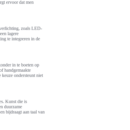
rgt ervoor dat men
 verlichting, zoals LED-
 een lagere
ng te integreren in de
onder in te boeten op
n of handgemaakte
e keuze ondersteunt niet
s. Kunst die is
ren duurzame
 en bijdraagt aan taal van