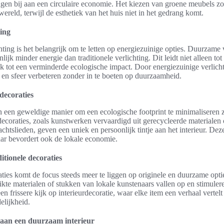
gen bij aan een circulaire economie. Het kiezen van groene meubels zo
wereld, terwijl de esthetiek van het huis niet in het gedrang komt.
ting
chting is het belangrijk om te letten op energiezuinige opties. Duurzame
lijk minder energie dan traditionele verlichting. Dit leidt niet alleen tot
 tot een verminderde ecologische impact. Door energiezuinige verlichti
 en sfeer verbeteren zonder in te boeten op duurzaamheid.
decoraties
 een geweldige manier om een ecologische footprint te minimaliseren z
r decoraties, zoals kunstwerken vervaardigd uit gerecycleerde materiale
chtslieden, geven een uniek en persoonlijk tintje aan het interieur. Dez
ar bevordert ook de lokale economie.
itionele decoraties
aties komt de focus steeds meer te liggen op originele en duurzame optie
ikte materialen of stukken van lokale kunstenaars vallen op en stimule
en frissere kijk op interieurdecoratie, waar elke item een verhaal vertelt
elijkheid.
 aan een duurzaam interieur