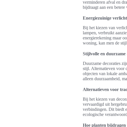
verminderen afval en dra
bijdraagt aan een betere 
Energiezuinige verlich
Bij het kiezen van verli
lampen, verbruikt aanzien
energierekening maar ook
woning, kan men de stijl
Stijlvolle en duurzame 
Duurzame decoraties zijn
stijl. Alternatieven voo
objecten van lokale amba
alleen duurzaamheid, ma
Alternatieven voor trad
Bij het kiezen van decor
vervaardigd uit hergebru
verbindingen. Dit biedt e
ecologische verantwoord
Hoe planten bijdragen