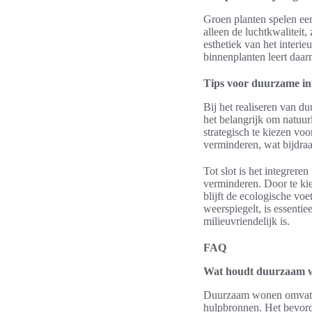
Groen planten spelen een
alleen de luchtkwaliteit
esthetiek van het interi
binnenplanten leert daar
Tips voor duurzame in
Bij het realiseren van du
het belangrijk om natuur
strategisch te kiezen vo
verminderen, wat bijdraa
Tot slot is het integrer
verminderen. Door te ki
blijft de ecologische voe
weerspiegelt, is essentie
milieuvriendelijk is.
FAQ
Wat houdt duurzaam w
Duurzaam wonen omvat he
hulpbronnen. Het bevorde