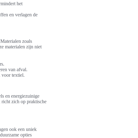
rmindert het
ffen en verlagen de
 Materialen zoals
e materialen zijn niet
rs.
eren van afval.
 voor textiel.
ls en energiezuinige
richt zich op praktische
engen ook een uniek
e duurzame opties