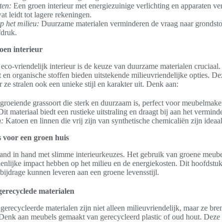
ten:
Een groen interieur met energiezuinige verlichting en apparaten ve
at leidt tot lagere rekeningen.
p het milieu:
Duurzame materialen verminderen de vraag naar grondsto
fdruk.
oen interieur
 eco-vriendelijk interieur is de keuze van duurzame materialen cruciaal.
en organische stoffen bieden uitstekende milieuvriendelijke opties. Dez
ze stralen ook een unieke stijl en karakter uit. Denk aan:
groeiende grassoort die sterk en duurzaam is, perfect voor meubelmake
it materiaal biedt een rustieke uitstraling en draagt bij aan het vermind
n:
Katoen en linnen die vrij zijn van synthetische chemicaliën zijn ideaal
 voor een groen huis
d in hand met slimme interieurkeuzes. Het gebruik van groene meube
ienlijke impact hebben op het milieu en de energiekosten. Dit hoofdstuk 
 bijdrage kunnen leveren aan een groene levensstijl.
erecyclede materialen
gerecycleerde materialen zijn niet alleen milieuvriendelijk, maar ze br
r. Denk aan meubels gemaakt van gerecycleerd plastic of oud hout. Dez