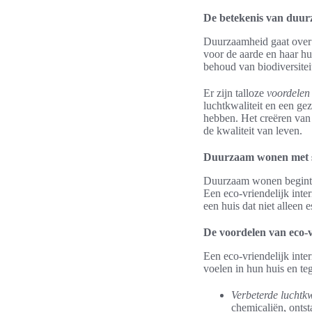
De betekenis van duu
Duurzaamheid gaat over 
voor de aarde en haar h
behoud van biodiversitei
Er zijn talloze
voordele
luchtkwaliteit en een g
hebben. Het creëren van 
de kwaliteit van leven.
Duurzaam wonen met s
Duurzaam wonen begint bi
Een eco-vriendelijk inte
een huis dat niet alleen 
De voordelen van eco-v
Een eco-vriendelijk inte
voelen in hun huis en te
Verbeterde luchtkw
chemicaliën, onts