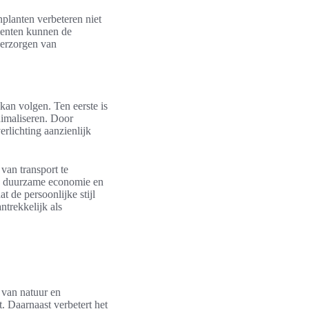
nplanten verbeteren niet
ementen kunnen de
 verzorgen van
 kan volgen. Ten eerste is
nimaliseren. Door
rlichting aanzienlijk
van transport te
en duurzame economie en
t de persoonlijke stijl
ntrekkelijk als
 van natuur en
. Daarnaast verbetert het