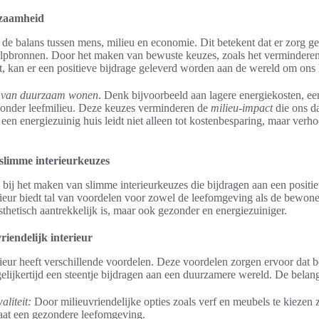
rzaamheid
de balans tussen mens, milieu en economie. Dit betekent dat er zorg 
ulpbronnen. Door het maken van bewuste keuzes, zoals het verminderen
t, kan er een positieve bijdrage geleverd worden aan de wereld om ons
n van duurzaam wonen
. Denk bijvoorbeeld aan lagere energiekosten, ee
ezonder leefmilieu. Deze keuzes verminderen de
milieu-impact
die ons da
een energiezuinig huis leidt niet alleen tot kostenbesparing, maar verh
limme interieurkeuzes
j het maken van slimme interieurkeuzes die bijdragen aan een positie
rieur biedt tal van voordelen voor zowel de leefomgeving als de bewoners
esthetisch aantrekkelijk is, maar ook gezonder en energiezuiniger.
riendelijk interieur
rieur heeft verschillende voordelen. Deze voordelen zorgen ervoor dat 
gelijkertijd een steentje bijdragen aan een duurzamere wereld. De belang
aliteit:
Door milieuvriendelijke opties zoals verf en meubels te kiezen 
taat een gezondere leefomgeving.