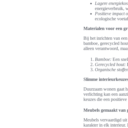
Lagere energiekos
energieverbruik, w
Positieve impact o
ecologische voeta
Materialen voor een gr
Bij het inrichten van een
bamboe, gerecycled hout 
alleen verantwoord, maar 
Bamboe:
Een snel
Gerecycled hout:
D
Organische stoffe
Slimme interieurkeuzes
Duurzaam wonen gaat han
verlichting kan een aanz
keuzes die een positieve
Meubels gemaakt van g
Meubels vervaardigd uit 
karakter in elk interieu