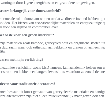
in woningen door lagere energiekosten en gezondere omgevingen.
keuzes belangrijk voor duurzaamheid?
en cruciale rol in duurzaam wonen omdat ze directe invloed hebben op 
ouden. Het kiezen van eco-vriendelijke materialen en energiezuinige ap
k voor een stijlvol en comfortabel leven.
et beste voor een groen interieur?
 zijn materialen zoals bamboe, gerecycled hout en organische stoffen u
een duurzaam, maar ook esthetisch aantrekkelijk en dragen bij aan een g
iën.
paren met mijn verlichting?
giezuinige verlichting, zoals LED-lampen, kan aanzienlijk helpen om e
r stroom en hebben een langere levensduur, waardoor ze zowel de ener
tieven voor traditionele decoraties?
nen bestaan uit kunst gemaakt van gerecycleerde materialen en handg
eze alternatieven zijn niet alleen milieuvriendelijk maar geven ook een