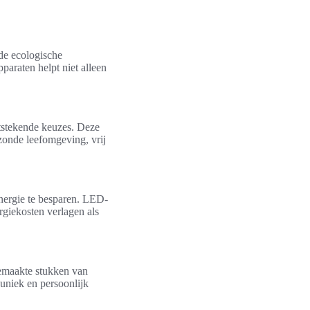
de ecologische
paraten helpt niet alleen
itstekende keuzes. Deze
ezonde leefomgeving, vrij
nergie te besparen. LED-
giekosten verlagen als
emaakte stukken van
 uniek en persoonlijk