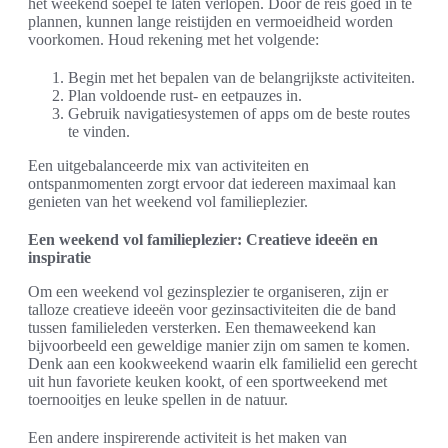
het weekend soepel te laten verlopen. Door de reis goed in te
plannen, kunnen lange reistijden en vermoeidheid worden
voorkomen. Houd rekening met het volgende:
Begin met het bepalen van de belangrijkste activiteiten.
Plan voldoende rust- en eetpauzes in.
Gebruik navigatiesystemen of apps om de beste routes
te vinden.
Een uitgebalanceerde mix van activiteiten en
ontspanmomenten zorgt ervoor dat iedereen maximaal kan
genieten van het weekend vol familieplezier.
Een weekend vol familieplezier: Creatieve ideeën en
inspiratie
Om een weekend vol gezinsplezier te organiseren, zijn er
talloze creatieve ideeën voor gezinsactiviteiten die de band
tussen familieleden versterken. Een themaweekend kan
bijvoorbeeld een geweldige manier zijn om samen te komen.
Denk aan een kookweekend waarin elk familielid een gerecht
uit hun favoriete keuken kookt, of een sportweekend met
toernooitjes en leuke spellen in de natuur.
Een andere inspirerende activiteit is het maken van