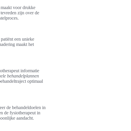
l maakt voor drukke
 tevreden zijn over de
stelproces.
 patiënt een unieke
benadering maakt het
otherapeut informatie
uele behandelplannen
behandeltraject optimaal
eer de behandeldoelen in
en de fysiotherapeut in
rsoonlijke aandacht.