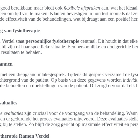
en goed bereikbaar, maar biedt ook
flexibele afspraken
aan, wat het ideaa
ben om tijd vrij te maken. Klanten bevestigen in hun testimonials dat ze
e effectiviteit van de behandelingen, wat bijdraagt aan een positief her
g van fysiotherapie
 Verdel staat
persoonlijke fysiotherapie
centraal. Dit houdt in dat elke
t bij zijn of haar specifieke situatie. Een persoonlijke en doelgerichte 
resultaten te behalen.
lannen
met een diepgaand intakegesprek. Tijdens dit gesprek verzamelt de fysi
achtergrond van de patiënt. Op basis van deze gegevens worden
individ
de behoeften en doelstellingen van de patiënt. Dit zorgt ervoor dat elk 
aluaties
ie evaluaties
zijn cruciaal voor de voortgang van de behandeling. Wann
en er gedurende het proces evaluaties uitgevoerd. Deze evaluaties stell
g bij te stellen. Zo blijft de zorg gericht op maximale effectiviteit en pe
iotherapie Ramon Verdel