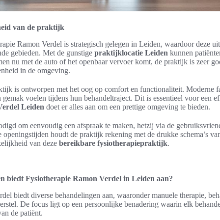
eid van de praktijk
rapie Ramon Verdel is strategisch gelegen in Leiden, waardoor deze uite
ende gebieden. Met de gunstige
praktijklocatie Leiden
kunnen patiënte
men nu met de auto of het openbaar vervoer komt, de praktijk is zeer go
enheid in de omgeving.
ktijk is ontworpen met het oog op comfort en functionaliteit. Moderne fa
 gemak voelen tijdens hun behandeltraject. Dit is essentieel voor een ef
Verdel Leiden
doet er alles aan om een prettige omgeving te bieden.
digd om eenvoudig een afspraak te maken, hetzij via de gebruiksvriende
le openingstijden houdt de praktijk rekening met de drukke schema’s van
kelijkheid van deze
bereikbare fysiotherapiepraktijk
.
n biedt Fysiotherapie Ramon Verdel in Leiden aan?
del biedt diverse behandelingen aan, waaronder manuele therapie, be
erstel. De focus ligt op een persoonlijke benadering waarin elk behan
an de patiënt.