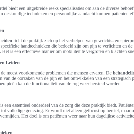
el biedt een uitgebreide reeks specialisaties om aan de diverse behoeft
n deskundige technieken en persoonlijke aandacht kunnen patiënten ef
en
Leiden
richt de praktijk zich op het verhelpen van gewrichts- en spier
ecifieke handtechnieken die bedoeld zijn om pijn te verlichten en de 
 Het is een effectieve manier om mobiliteit te vergroten en klachten sne
en Leiden
t de meest voorkomende problemen die mensen ervaren. De
behandeli
pen van de oorzaken van de pijn en het ontwikkelen van een strategisch 
herapieën kan de functionaliteit van de rug weer hersteld worden.
is een essentieel onderdeel van de zorg die deze praktijk biedt. Patiën
tot volledige genezing. Er wordt niet alleen gefocust op herstel, maar
vermijden. Het doel is om patiënten weer naar hun dagelijkse activiteit
nieken