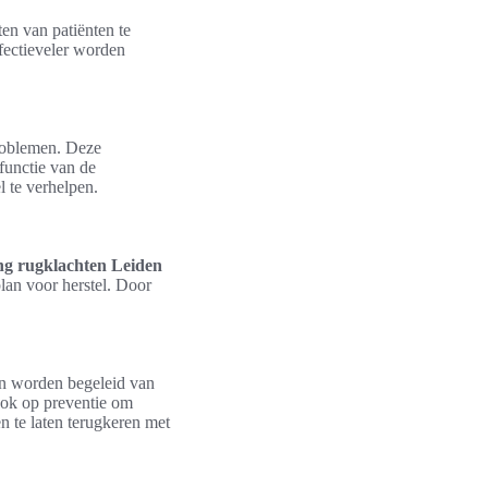
en van patiënten te
fectieveler worden
problemen. Deze
functie van de
l te verhelpen.
ng rugklachten Leiden
plan voor herstel. Door
ten worden begeleid van
 ook op preventie om
en te laten terugkeren met