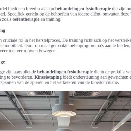
del biedt een breed scala aan
behandelingen fysiotherapie
die zijn o
tel. Specifiek gericht op de behoeften van iedere cliënt, omvatten dez
n zoals
oefentherapie
en training.
ing
n cruciale rol in het herstelproces. De training richt zich op het verster
le mobiliteit. Door op maat gemaakte oefenprogramma’s aan te bieden, 
 weer met vertrouwen bewegen.
age
ge
zijn aanvullende
behandelingen fysiotherapie
die in de praktijk w
zing te bevorderen.
Kinesiotaping
biedt ondersteuning aan gewrichten en
ntspannen van de spieren en het verbeteren van de bloedcirculatie.