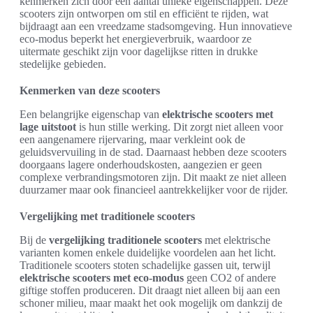
kenmerken zich door een aantal unieke eigenschappen. Deze
scooters zijn ontworpen om stil en efficiënt te rijden, wat
bijdraagt aan een vreedzame stadsomgeving. Hun innovatieve
eco-modus beperkt het energieverbruik, waardoor ze
uitermate geschikt zijn voor dagelijkse ritten in drukke
stedelijke gebieden.
Kenmerken van deze scooters
Een belangrijke eigenschap van
elektrische scooters met
lage uitstoot
is hun stille werking. Dit zorgt niet alleen voor
een aangenamere rijervaring, maar verkleint ook de
geluidsvervuiling in de stad. Daarnaast hebben deze scooters
doorgaans lagere onderhoudskosten, aangezien er geen
complexe verbrandingsmotoren zijn. Dit maakt ze niet alleen
duurzamer maar ook financieel aantrekkelijker voor de rijder.
Vergelijking met traditionele scooters
Bij de
vergelijking traditionele scooters
met elektrische
varianten komen enkele duidelijke voordelen aan het licht.
Traditionele scooters stoten schadelijke gassen uit, terwijl
elektrische scooters met eco-modus
geen CO2 of andere
giftige stoffen produceren. Dit draagt niet alleen bij aan een
schoner milieu, maar maakt het ook mogelijk om dankzij de