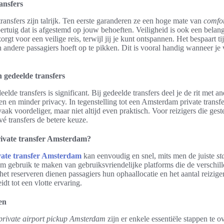
ansfers
ransfers zijn talrijk. Ten eerste garanderen ze een hoge mate van
comfo
oertuig dat is afgestemd op jouw behoeften. Veiligheid is ook een belang
rgt voor een veilige reis, terwijl jij je kunt ontspannen. Het bespaart tij
andere passagiers hoeft op te pikken. Dit is vooral handig wanneer je 
n gedeelde transfers
elde transfers is significant. Bij gedeelde transfers deel je de rit met a
jden en minder privacy. In tegenstelling tot een Amsterdam private transfer
vaak voordeliger, maar niet altijd even praktisch. Voor reizigers die gest
ivé transfers de betere keuze.
rivate transfer Amsterdam?
vate transfer Amsterdam
kan eenvoudig en snel, mits men de juiste
st
 om gebruik te maken van gebruiksvriendelijke platforms die de verschill
 het reserveren dienen passagiers hun ophaallocatie en het aantal reizig
dt tot een vlotte ervaring.
en
private airport pickup Amsterdam
zijn er enkele essentiële stappen te 