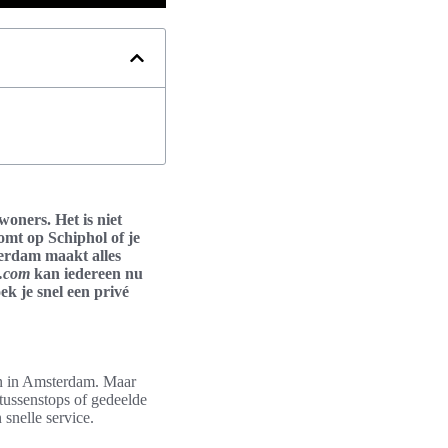
woners. Het is niet
komt op Schiphol of je
terdam maakt alles
m.com
kan iedereen nu
ek je snel een privé
sen in Amsterdam. Maar
r tussenstops of gedeelde
snelle service.