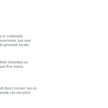
dat er voldoende
e reserveren, kan men
e gewenste locatie.
ifieke behoeften en
aar B te reizen,
edt direct vervoer van en
gemak van een privé