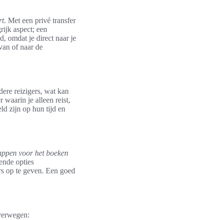
rt
. Met een privé transfer
rijk aspect; een
d, omdat je direct naar je
van of naar de
ndere reizigers, wat kan
 waarin je alleen reist,
eld zijn op hun tijd en
appen voor het boeken
ende opties
ers op te geven. Een goed
overwegen: