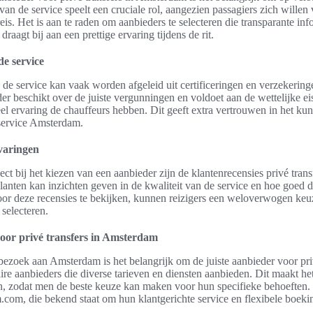
van de service speelt een cruciale rol, aangezien passagiers zich willen
eis. Het is aan te raden om aanbieders te selecteren die transparante in
draagt bij aan een prettige ervaring tijdens de rit.
e service
e service kan vaak worden afgeleid uit certificeringen en verzekering
er beschikt over de juiste vergunningen en voldoet aan de wettelijke ei
el ervaring de chauffeurs hebben. Dit geeft extra vertrouwen in het ku
 service Amsterdam.
varingen
ct bij het kiezen van een aanbieder zijn de klantenrecensies privé trans
lanten kan inzichten geven in de kwaliteit van de service en hoe goed d
or deze recensies te bekijken, kunnen reizigers een weloverwogen keu
 selecteren.
oor privé transfers in Amsterdam
bezoek aan Amsterdam is het belangrijk om de juiste aanbieder voor priv
aire aanbieders die diverse tarieven en diensten aanbieden. Dit maakt h
en, zodat men de beste keuze kan maken voor hun specifieke behoeften.
.com, die bekend staat om hun klantgerichte service en flexibele boek