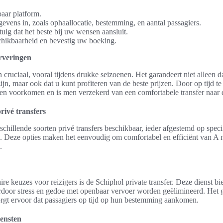
aar platform.
gevens in, zoals ophaallocatie, bestemming, en aantal passagiers.
tuig dat het beste bij uw wensen aansluit.
chikbaarheid en bevestig uw boeking.
erveringen
n cruciaal, vooral tijdens drukke seizoenen. Het garandeert niet alleen 
ijn, maar ook dat u kunt profiteren van de beste prijzen. Door op tijd t
n voorkomen en is men verzekerd van een comfortabele transfer naar d
rivé transfers
schillende soorten privé transfers beschikbaar, ieder afgestemd op spec
. Deze opties maken het eenvoudig om comfortabel en efficiënt van A n
.
e keuzes voor reizigers is de Schiphol private transfer. Deze dienst bi
rdoor stress en gedoe met openbaar vervoer worden geëlimineerd. Het 
orgt ervoor dat passagiers op tijd op hun bestemming aankomen.
ensten