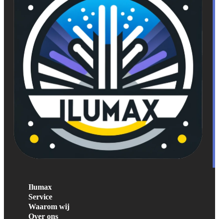
Ilumax
Service
Waarom wij
Over ons