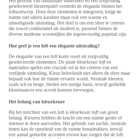
Het gebruik van natuurlijke materialen en een zorgvuldig
geselecteerd kleurenpalet versterkt de elegantie binnen het
loftsontwerp. Door deze elementen te integreren, krijgt de
ruimte niet alleen karakter maar ook een warme en
uitnodigende uitstraling. Het doel is om een sfeer te creëren
die zowel comfortabel als modern is, passend binnen de
diverse moderne woonstijlen die tegenwoordig populair zijn.
Hoe geef je een loft een elegante uitstraling?
De elegantie van een loft komt voort uit zorgvuldig
geselecteerde elementen. De juiste
kleurkeuze loft
en
materialen spelen een cruciale rol in het creëren van een
verfijnde uitstraling. Kleur beïnvloedt niet alleen de sfeer maar
bepaalt ook hoe de ruimte ervaren wordt. Neutrale kleuren,
zoals wit en beige, bieden een rustige basis, terwijl gedurfde
kleurnuances een accent kunnen toevoegen.
Het belang van kleurkeuze
Bij het inrichten van een loft is
kleurkeuze loft
van groot
belang. Kleuren hebben de kracht om een ruimte groter of
intenser te doen aanvoelen. Het gebruik van zachte, neutrale
tinten kan de openheid van de ruimte benadrukken, terwijl
een aantal gedurfde accenten ervoor kan zorgen dat de loft