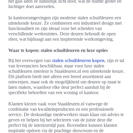
het glas laten ze natuurlijk licht door, wat de ruimte groter en
luchtiger doet aanvoelen.
In kantooromgevingen zijn moderne stalen schuifdeuren een
uitstekende keuze. Ze combineren een industrieel design met
functionaliteit en zijn ideaal voor het scheiden van
verschillende werkruimtes. Deze deuren behoudt de open
sfeer, wat bijdraagt aan een inspirerende werkomgeving.
Waar te kopen: stalen schuifdeuren en luxe opties
Bij het overwegen van
stalen schuifdeuren kopen
, zijn er tal
van leveranciers beschikbaar, maar voor luxe stalen
schuifdeuren interieur is Staaldeuren.nl een uitstekende keuze.
Dit platform biedt niet alleen een breed assortiment aan
ontwerpen, maar ook de mogelijkheid om deuren op maat te
laten maken, waardoor elke deur perfect aansluit bij de
specifieke behoeften van een woning of kantoor.
Klanten kiezen vaak voor Staaldeuren.nl vanwege de
combinatie van kwaliteitsproducten en een professionele
service. De deskundige medewerkers staan klaar om advies te
geven en helpen bij het selecteren van de juiste deur die
perfect bij de interieurstijl past. Bovendien kunnen klanten
inspiratie opdoen via de prachtige showroom en de