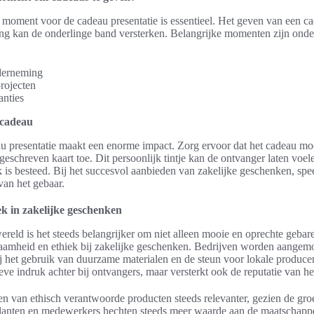
e moment voor de cadeau presentatie is essentieel. Het geven van een c
g kan de onderlinge band versterken. Belangrijke momenten zijn onde
derneming
rojecten
anties
 cadeau
u presentatie maakt een enorme impact. Zorg ervoor dat het cadeau moo
eschreven kaart toe. Dit persoonlijk tintje kan de ontvanger laten voel
 is besteed. Bij het succesvol aanbieden van zakelijke geschenken, spee
 van het gebaar.
k in zakelijke geschenken
wereld is het steeds belangrijker om niet alleen mooie en oprechte geba
aamheid en ethiek bij zakelijke geschenken. Bedrijven worden aange
 het gebruik van duurzame materialen en de steun voor lokale producent
tieve indruk achter bij ontvangers, maar versterkt ook de reputatie van het
en van ethisch verantwoorde producten steeds relevanter, gezien de gr
lanten en medewerkers hechten steeds meer waarde aan de maatschappe