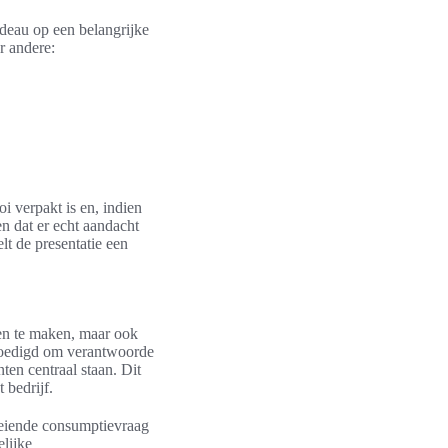
adeau op een belangrijke
r andere:
i verpakt is en, indien
en dat er echt aandacht
lt de presentatie een
ren te maken, maar ook
moedigd om verantwoorde
en centraal staan. Dit
 bedrijf.
oeiende consumptievraag
lijke