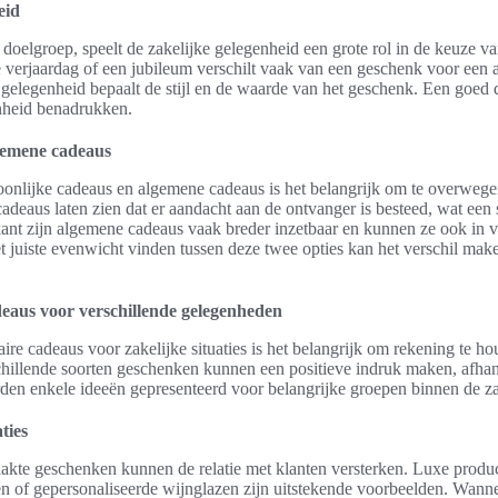
eid
doelgroep, speelt de zakelijke gelegenheid een grote rol in de keuze v
 verjaardag of een jubileum verschilt vaak van een geschenk voor een a
 gelegenheid bepaalt de stijl en de waarde van het geschenk. Een goed
nheid benadrukken.
lgemene cadeaus
soonlijke cadeaus en algemene cadeaus is het belangrijk om te overweg
 cadeaus laten zien dat er aandacht aan de ontvanger is besteed, wat een
ant zijn algemene cadeaus vaak breder inzetbaar en kunnen ze ook in ve
juiste evenwicht vinden tussen deze twee opties kan het verschil make
deaus voor verschillende gelegenheden
aire cadeaus voor zakelijke situaties is het belangrijk om rekening te 
chillende soorten geschenken kunnen een positieve indruk maken, afhan
den enkele ideeën gepresenteerd voor belangrijke groepen binnen de z
ties
kte geschenken kunnen de relatie met klanten versterken. Luxe produ
en of gepersonaliseerde wijnglazen zijn uitstekende voorbeelden. Wann