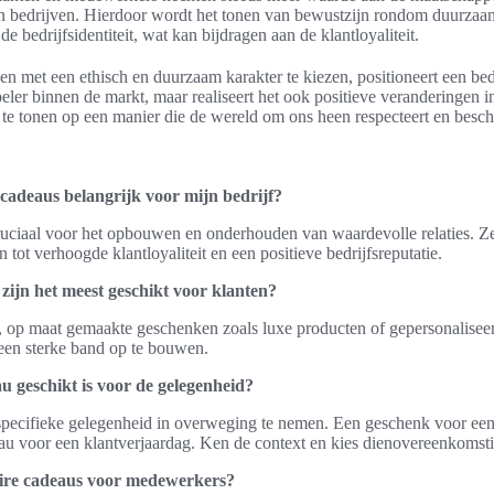
n bedrijven. Hierdoor wordt het tonen van bewustzijn rondom duurzaa
de bedrijfsidentiteit, wat kan bijdragen aan de klantloyaliteit.
n met een ethisch en duurzaam karakter te kiezen, positioneert een bedri
eler binnen de markt, maar realiseert het ook positieve veranderingen i
te tonen op een manier die de wereld om ons heen respecteert en besch
cadeaus belangrijk voor mijn bedrijf?
cruciaal voor het opbouwen en onderhouden van waardevolle relaties. Z
 tot verhoogde klantloyaliteit en een positieve bedrijfsreputatie.
zijn het meest geschikt voor klanten?
e, op maat gemaakte geschenken zoals luxe producten of gepersonalisee
 een sterke band op te bouwen.
u geschikt is voor de gelegenheid?
specifieke gelegenheid in overweging te nemen. Een geschenk voor een 
au voor een klantverjaardag. Ken de context en kies dienovereenkomsti
aire cadeaus voor medewerkers?