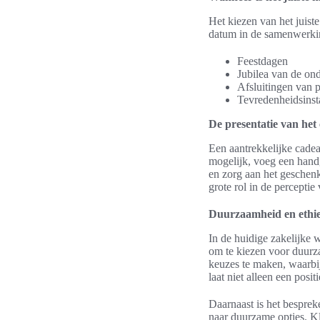
Het kiezen van het juist
datum in de samenwerkin
Feestdagen
Jubilea van de on
Afsluitingen van p
Tevredenheidsinst
De presentatie van het
Een aantrekkelijke cadea
mogelijk, voeg een handg
en zorg aan het geschenk
grote rol in de perceptie
Duurzaamheid en ethie
In de huidige zakelijke 
om te kiezen voor duurz
keuzes te maken, waarbij
laat niet alleen een posi
Daarnaast is het besprek
naar duurzame opties. K