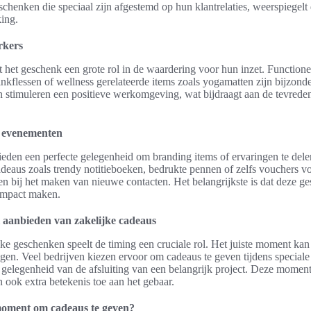
schenken die speciaal zijn afgestemd op hun klantrelaties, weerspiegelt
ing.
rkers
het geschenk een grote rol in de waardering voor hun inzet. Functione
inkflessen of wellness gerelateerde items zoals yogamatten zijn bijzond
stimuleren een positieve werkomgeving, wat bijdraagt aan de tevredenh
 evenementen
den een perfecte gelegenheid om branding items of ervaringen te delen
deaus zoals trendy notitieboeken, bedrukte pennen of zelfs vouchers vo
 bij het maken van nieuwe contacten. Het belangrijkste is dat deze ge
 impact maken.
l aanbieden van zakelijke cadeaus
jke geschenken speelt de timing een cruciale rol. Het juiste moment ka
gen. Veel bedrijven kiezen ervoor om cadeaus te geven tijdens special
r gelegenheid van de afsluiting van een belangrijk project. Deze momente
ook extra betekenis toe aan het gebaar.
 moment om cadeaus te geven?