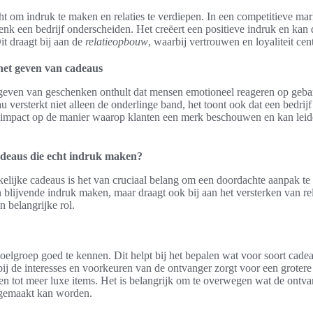
t om indruk te maken en relaties te verdiepen. In een competitieve ma
k een bedrijf onderscheiden. Het creëert een positieve indruk en kan 
it draagt bij aan de
relatieopbouw
, waarbij vertrouwen en loyaliteit cent
het geven van cadeaus
geven van geschenken onthult dat mensen emotioneel reageren op gebar
versterkt niet alleen de onderlinge band, het toont ook dat een bedrijf 
e impact op de manier waarop klanten een merk beschouwen en kan leid
cadeaus die echt indruk maken?
akelijke cadeaus is het van cruciaal belang om een doordachte aanpak te 
 blijvende indruk maken, maar draagt ook bij aan het versterken van rel
n belangrijke rol.
doelgroep goed te kennen. Dit helpt bij het bepalen wat voor soort cadea
bij de interesses en voorkeuren van de ontvanger zorgt voor een grotere
n tot meer luxe items. Het is belangrijk om te overwegen wat de ontva
 gemaakt kan worden.