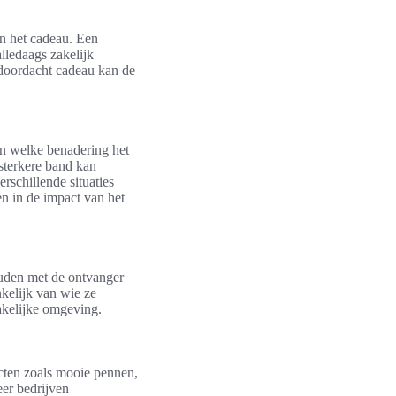
an het cadeau. Een
lledaags zakelijk
 doordacht cadeau kan de
en welke benadering het
 sterkere band kan
rschillende situaties
n in de impact van het
houden met de ontvanger
kelijk van wie ze
akelijke omgeving.
cten zoals mooie pennen,
eer bedrijven