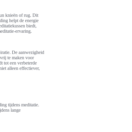
un knieën of rug. Dit
ding helpt de energie
editatiekussen biedt,
ditatie-ervaring.
piratie. De aanwezigheid
vrij te maken voor
dt tot een verbeterde
et alleen effectiever,
ng tijdens meditatie.
jdens lange