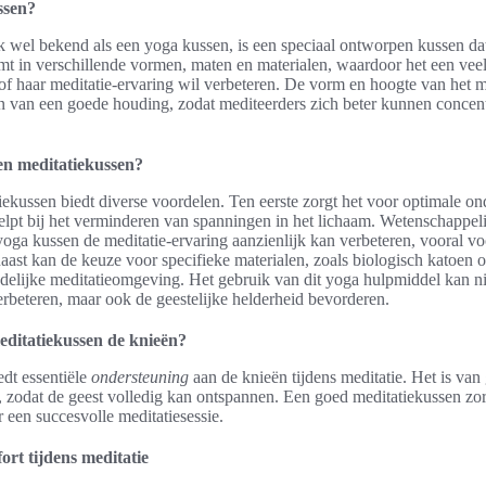
ssen?
k wel bekend als een yoga kussen, is een speciaal ontworpen kussen da
omt in verschillende vormen, maten en materialen, waardoor het een vee
n of haar meditatie-ervaring wil verbeteren. De vorm en hoogte van het m
n van een goede houding, zodat mediteerders zich beter kunnen concent
n meditatiekussen?
ekussen biedt diverse voordelen. Ten eerste zorgt het voor optimale o
elpt bij het verminderen van spanningen in het lichaam. Wetenschappel
yoga kussen de meditatie-ervaring aanzienlijk kan verbeteren, vooral 
naast kan de keuze voor specifieke materialen, zoals biologisch katoen o
elijke meditatieomgeving. Het gebruik van dit yoga hulpmiddel kan nie
erbeteren, maar ook de geestelijke helderheid bevorderen.
editatiekussen de knieën?
edt essentiële
ondersteuning
aan de knieën tijdens meditatie. Het is van
, zodat de geest volledig kan ontspannen. Een goed meditatiekussen zo
 een succesvolle meditatiesessie.
rt tijdens meditatie