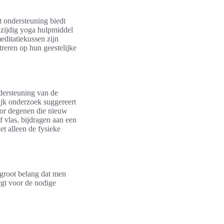
t ondersteuning biedt
lzijdig yoga hulpmiddel
editatiekussen zijn
reren op hun geestelijke
ndersteuning van de
ijk onderzoek suggereert
voor degenen die nieuw
f vlas, bijdragen aan een
t alleen de fysieke
 groot belang dat men
rgt voor de nodige