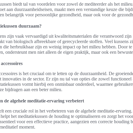
ssen biedt tal van voordelen voor zowel de mediteerder als het milieu.
doet aan duurzaamheidseisen, maakt men een verstandige keuze die bijd
leen belangrijk voor persoonlijke gezondheid, maar ook voor de gezondh
tiekussen duurzaam?
s zijn vaak vervaardigd uit kwaliteitsmaterialen die verantwoord zijn
akt van biologisch afbreekbare of gerecycleerde stoffen. Veel kussens z
n die herbruikbaar zijn en weinig impact op het milieu hebben. Door te 
, ondersteunt men niet alleen de eigen praktijk, maar ook een bewuste 
accessoires
cessoires is het cruciaal om te letten op de duurzaamheid. De groeien
t innovaties in de sector. Er zijn nu tal van opties die zowel functioneel 
tatiekussen vormt hierbij een onmisbaar onderdeel, waarmee gebruike
ze bijdragen aan een beter milieu.
n de algehele meditatie-ervaring verbetert
t een cruciale rol in het verbeteren van de algehele meditatie-ervaring.
helpt het meditatiekussen de houding te optimaliseren en zorgt het voor e
 essentieel voor een effectieve practice, aangezien een correcte houding 
meditatief moment.