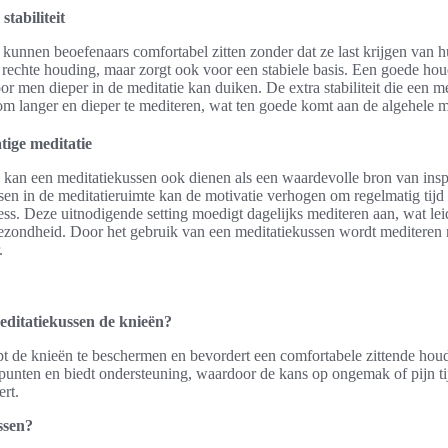
tabiliteit
kunnen beoefenaars comfortabel zitten zonder dat ze last krijgen van h
n rechte houding, maar zorgt ook voor een stabiele basis. Een goede hou
or men dieper in de meditatie kan duiken. De extra stabiliteit die een m
 langer en dieper te mediteren, wat ten goede komt aan de algehele me
tige meditatie
 kan een meditatiekussen ook dienen als een waardevolle bron van ins
en in de meditatieruimte kan de motivatie verhogen om regelmatig tijd 
ess. Deze uitnodigende setting moedigt dagelijks mediteren aan, wat lei
zondheid. Door het gebruik van een meditatiekussen wordt mediteren ni
.
editatiekussen de knieën?
t de knieën te beschermen en bevordert een comfortabele zittende houdi
punten en biedt ondersteuning, waardoor de kans op ongemak of pijn ti
ert.
ssen?