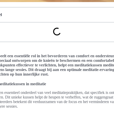
l
elt een essentiële rol in het bevorderen van comfort en ondersteun
 speciaal ontworpen om de knieën te beschermen en een comfortabel
rukpunten effectiever te verlichten, helpt een meditatiekussen med
ns lange sessies. Dit draagt bij aan een optimale meditatie-ervari
chten op hun innerlijke rust.
editatiekussen in meditatie
en essentieel onderdeel van veel meditatiepraktijken, dat specifiek is 
ten. Dit unieke kussen helpt de heupen te verheffen, wat de ruggengraat 
teerders betekent dit verduurzamen van de focus en het verminderen va
re sessies.