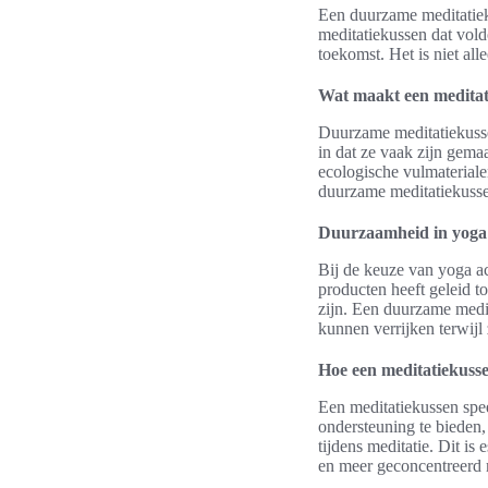
Een duurzame meditatieku
meditatiekussen dat vol
toekomst. Het is niet al
Wat maakt een medita
Duurzame meditatiekussen
in dat ze vaak zijn gema
ecologische vulmateriale
duurzame meditatiekussen
Duurzaamheid in yoga 
Bij de keuze van yoga ac
producten heeft geleid to
zijn. Een duurzame medi
kunnen verrijken terwijl 
Hoe een meditatiekusse
Een meditatiekussen speel
ondersteuning te bieden, 
tijdens meditatie. Dit is
en meer geconcentreerd 