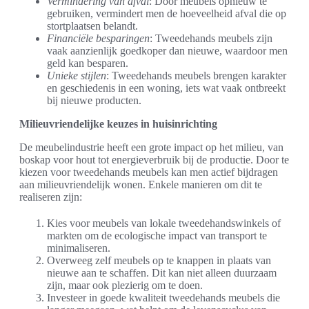
Vermindering van afval
: Door meubels opnieuw te
gebruiken, vermindert men de hoeveelheid afval die op
stortplaatsen belandt.
Financiële besparingen
: Tweedehands meubels zijn
vaak aanzienlijk goedkoper dan nieuwe, waardoor men
geld kan besparen.
Unieke stijlen
: Tweedehands meubels brengen karakter
en geschiedenis in een woning, iets wat vaak ontbreekt
bij nieuwe producten.
Milieuvriendelijke keuzes in huisinrichting
De meubelindustrie heeft een grote impact op het milieu, van
boskap voor hout tot energieverbruik bij de productie. Door te
kiezen voor tweedehands meubels kan men actief bijdragen
aan milieuvriendelijk wonen. Enkele manieren om dit te
realiseren zijn:
Kies voor meubels van lokale tweedehandswinkels of
markten om de ecologische impact van transport te
minimaliseren.
Overweeg zelf meubels op te knappen in plaats van
nieuwe aan te schaffen. Dit kan niet alleen duurzaam
zijn, maar ook plezierig om te doen.
Investeer in goede kwaliteit tweedehands meubels die