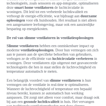
technologieën, zoals sensoren en app-integratie, optimaliseren
deze
smart home ventilatoren
de luchtcirculatie in
woningen. Dit leid tot een verbeterde luchtkwaliteit en
verhoogt de energie-efficiëntie, wat bijdraagt aan
duurzame
oplossingen
voor elk huishouden. Het resultaat is niet alleen
een aangenamere leefomgeving, maar ook een aanzienlijke
besparing op energiekosten.
De rol van slimme ventilatoren in ventilatieoplossingen
Slimme ventilatoren
hebben een onmiskenbare impact op
moderne
ventilatieoplossingen
. Door hun vermogen om zich
aan te passen aan de specifieke behoeften van gebruikers,
verhogen ze de efficiëntie van
luchtcirculatie verbeteren
in
woningen. Deze ventilatoren zijn uitgerust met geavanceerde
technologieën die hen in staat stellen de luchtvochtigheid en
temperatuur automatisch te meten.
Een belangrijk voordeel van
slimme ventilatoren
is hun
vermogen om de ventilatie in real-time te optimaliseren.
Wanneer de luchtvochtigheid of temperatuur een bepaald
niveau bereikt, kunnen ze automatisch hun werking
aanpassen. Dit zorgt niet alleen voor comfort, maar draagt ook
bij aan een
gezonde luchtkwaliteit
in huis. Het vervangen
van traditionele ventilatiemethoden met deze slimme