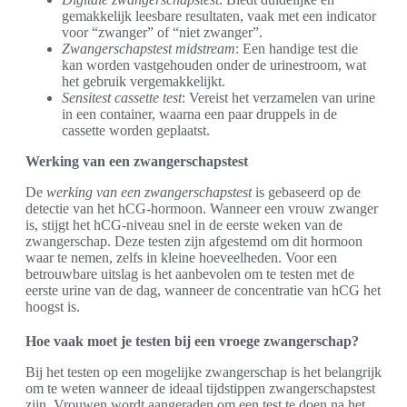
gemakkelijk leesbare resultaten, vaak met een indicator
voor “zwanger” of “niet zwanger”.
Zwangerschapstest midstream
: Een handige test die
kan worden vastgehouden onder de urinestroom, wat
het gebruik vergemakkelijkt.
Sensitest cassette test
: Vereist het verzamelen van urine
in een container, waarna een paar druppels in de
cassette worden geplaatst.
Werking van een zwangerschapstest
De
werking van een zwangerschapstest
is gebaseerd op de
detectie van het hCG-hormoon. Wanneer een vrouw zwanger
is, stijgt het hCG-niveau snel in de eerste weken van de
zwangerschap. Deze testen zijn afgestemd om dit hormoon
waar te nemen, zelfs in kleine hoeveelheden. Voor een
betrouwbare uitslag is het aanbevolen om te testen met de
eerste urine van de dag, wanneer de concentratie van hCG het
hoogst is.
Hoe vaak moet je testen bij een vroege zwangerschap?
Bij het testen op een mogelijke zwangerschap is het belangrijk
om te weten wanneer de ideaal tijdstippen zwangerschapstest
zijn. Vrouwen wordt aangeraden om een test te doen na het