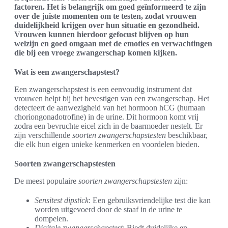
factoren. Het is belangrijk om goed geïnformeerd te zijn
over de juiste momenten om te testen, zodat vrouwen
duidelijkheid krijgen over hun situatie en gezondheid.
Vrouwen kunnen hierdoor gefocust blijven op hun
welzijn en goed omgaan met de emoties en verwachtingen
die bij een vroege zwangerschap komen kijken.
Wat is een zwangerschapstest?
Een zwangerschapstest is een eenvoudig instrument dat
vrouwen helpt bij het bevestigen van een zwangerschap. Het
detecteert de aanwezigheid van het hormoon hCG (humaan
choriongonadotrofine) in de urine. Dit hormoon komt vrij
zodra een bevruchte eicel zich in de baarmoeder nestelt. Er
zijn verschillende
soorten zwangerschapstesten
beschikbaar,
die elk hun eigen unieke kenmerken en voordelen bieden.
Soorten zwangerschapstesten
De meest populaire
soorten zwangerschapstesten
zijn:
Sensitest dipstick
: Een gebruiksvriendelijke test die kan
worden uitgevoerd door de staaf in de urine te
dompelen.
Digitale zwangerschapstest
: Biedt duidelijke en