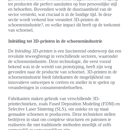
tot producten die perfect aansluiten op hun persoonlijke stijl
en behoeften. Bovendien wordt de duurzaamheid van de
sector versterkt, wat cruciaal is in de huidige tijd. In deze
sectie wordt verkend hoe verandert 3D-printen de
schoenenindustrie?, en welke impact dit heeft op de toekomst
van schoeisel.
Inleiding tot 3D-printen in de schoenenindustrie
De
Inleiding 3D-printen
is een fascinerend onderwerp dat een
revolutie teweegbrengt in verschillende sectoren, waaronder
de schoenenindustrie. Deze technologie, die eerst vooral
bekend was in de wereld van prototyping, heeft zijn weg
gevonden naar de productie van schoeisel. 3D-printen in de
schoenenindustrie biedt fabrikanten de mogelijkheid om
innovatieve ontwerpen te creëren en sneller in te spelen op
veranderingen in consumentenbehoeften.
Fabrikanten maken gebruik van verschillende 3D-
printtechnieken, zoals Fused Deposition Modeling (FDM) en
Selective Laser Sintering (SLS), om unieke en op maat
gemaakte schoenen te produceren. Deze technieken stellen
bedrijven in staat om complexe structuren en patronen te
realiseren die met traditionele methoden moeilijk of zelfs
onmogelijk te verwezenlijken zijn.