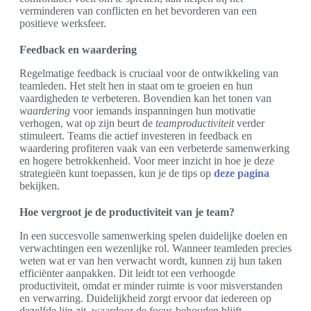
verminderen van conflicten en het bevorderen van een
positieve werksfeer.
Feedback en waardering
Regelmatige feedback is cruciaal voor de ontwikkeling van
teamleden. Het stelt hen in staat om te groeien en hun
vaardigheden te verbeteren. Bovendien kan het tonen van
waardering
voor iemands inspanningen hun motivatie
verhogen, wat op zijn beurt de
teamproductiviteit
verder
stimuleert. Teams die actief investeren in feedback en
waardering profiteren vaak van een verbeterde samenwerking
en hogere betrokkenheid. Voor meer inzicht in hoe je deze
strategieën kunt toepassen, kun je de tips op
deze pagina
bekijken.
Hoe vergroot je de productiviteit van je team?
In een succesvolle samenwerking spelen duidelijke doelen en
verwachtingen een wezenlijke rol. Wanneer teamleden precies
weten wat er van hen verwacht wordt, kunnen zij hun taken
efficiënter aanpakken. Dit leidt tot een verhoogde
productiviteit, omdat er minder ruimte is voor misverstanden
en verwarring. Duidelijkheid zorgt ervoor dat iedereen op
dezelfde lijn zit, waardoor de focus behouden blijft.