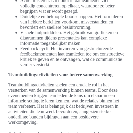
Actief luisteren: Dit houdt in dat teamleden zich
volledig concentreren op elkaar, waardoor ze beter
begrijpen wat er wordt gezegd.
Duidelijke en beknopte boodschappen: Het formuleren
van heldere berichten voorkomt misverstanden en
bevordert een snellere besluitvorming.
Visuele hulpmiddelen: Het gebruik van grafieken en
diagrammen tijdens presentaties kan complexe
informatie toegankelijker maken.
Feedback cycli: Het invoeren van gestructureerde
feedbackmomenten laat teamleden toe om constructieve
kritiek te geven en te ontvangen, wat de communicatie
verder versterkt.
Teambuildingactiviteiten voor betere samenwerking
Teambuildingactiviteiten spelen een cruciale rol in het
versterken van de samenwerking binnen teams. Door deze
evenementen krijgen teamleden de kans om elkaar in een
informele setting te leren kennen, wat de relaties binnen het
team verbetert. Het is belangrijk dat bedrijven investeren in
activiteiten die teamwerk bevorderen, aangezien sterke
onderlinge banden bijdragen aan een positievere
werkomgeving.