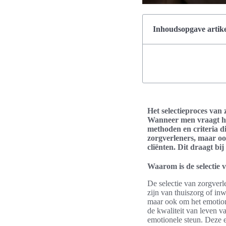
Inhoudsopgave artike
Het selectieproces van 
Wanneer men vraagt hoe 
methoden en criteria di
zorgverleners, maar oo
cliënten. Dit draagt bi
Waarom is de selectie 
De selectie van zorgverl
zijn van thuiszorg of in
maar ook om het emotione
de kwaliteit van leven va
emotionele steun. Deze e