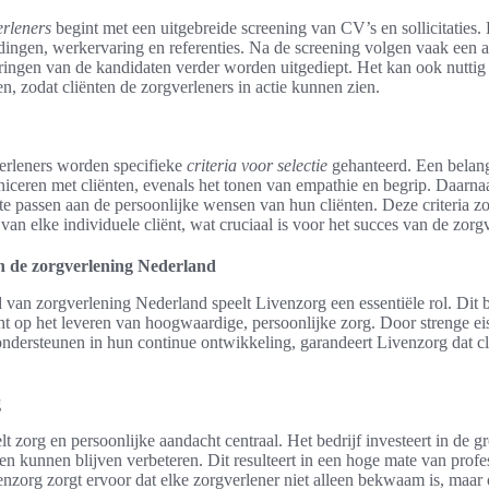
erleners
begint met een uitgebreide screening van CV’s en sollicitaties
ingen, werkervaring en referenties. Na de screening volgen vaak een a
ringen van de kandidaten verder worden uitgediept. Het kan ook nuttig
n, zodat cliënten de zorgverleners in actie kunnen zien.
verleners worden specifieke
criteria voor selectie
gehanteerd. Een belangr
eren met cliënten, evenals het tonen van empathie en begrip. Daarna
n te passen aan de persoonlijke wensen van hun cliënten. Deze criteria z
 van elke individuele cliënt, wat cruciaal is voor het succes van de zorgv
n de zorgverlening Nederland
van zorgverlening Nederland speelt Livenzorg een essentiële rol. Dit b
t op het leveren van hoogwaardige, persoonlijke zorg. Door strenge eis
ondersteunen in hun continue ontwikkeling, garandeert Livenzorg dat cl
g
 zorg en persoonlijke aandacht centraal. Het bedrijf investeert in de g
n kunnen blijven verbeteren. Dit resulteert in een hoge mate van profess
enzorg zorgt ervoor dat elke zorgverlener niet alleen bekwaam is, maar o