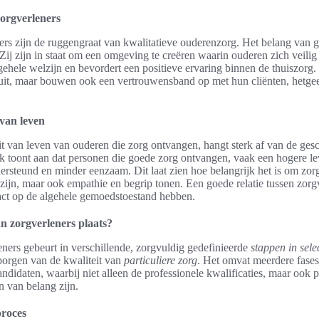
orgverleners
ers zijn de ruggengraat van kwalitatieve ouderenzorg. Het belang van 
Zij zijn in staat om een omgeving te creëren waarin ouderen zich veili
lgehele welzijn en bevordert een positieve ervaring binnen de thuiszorg
 uit, maar bouwen ook een vertrouwensband op met hun cliënten, hetgeen
 van leven
t van leven van ouderen die zorg ontvangen, hangt sterk af van de ges
 toont aan dat personen die goede zorg ontvangen, vaak een hogere lev
dersteund en minder eenzaam. Dit laat zien hoe belangrijk het is om zorg
zijn, maar ook empathie en begrip tonen. Een goede relatie tussen zorgv
ct op de algehele gemoedstoestand hebben.
an zorgverleners plaats?
eners gebeurt in verschillende, zorgvuldig gedefinieerde
stappen in sele
borgen van de kwaliteit van
particuliere zorg
. Het omvat meerdere fases
ndidaten, waarbij niet alleen de professionele kwalificaties, maar ook p
 van belang zijn.
proces