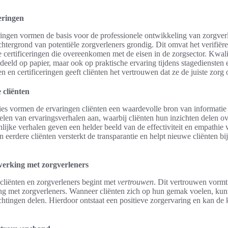
eringen
ringen vormen de basis voor de professionele ontwikkeling van zorgver
chtergrond van potentiële zorgverleners grondig. Dit omvat het verifiër
e certificeringen die overeenkomen met de eisen in de zorgsector. Kwali
deeld op papier, maar ook op praktische ervaring tijdens stagediensten 
n en certificeringen geeft cliënten het vertrouwen dat ze de juiste zorg
 cliënten
ies vormen de ervaringen cliënten een waardevolle bron van informatie 
len van ervaringsverhalen aan, waarbij cliënten hun inzichten delen o
ijke verhalen geven een helder beeld van de effectiviteit en empathie 
n eerdere cliënten versterkt de transparantie en helpt nieuwe cliënten b
erking met zorgverleners
 cliënten en zorgverleners begint met
vertrouwen
. Dit vertrouwen vormt
g met zorgverleners. Wanneer cliënten zich op hun gemak voelen, kun
tingen delen. Hierdoor ontstaat een positieve zorgervaring en kan de k