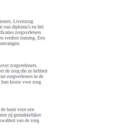
leners. Livenzorg
en van diploma’s en het
ficaties zorgverleners
en verdere training. Een
 ontvangen.
over zorgverleners.
ver de zorg die ze hebben
van zorgverleners in de
ij hun keuze voor zorg
 de basis voor een
nen zij gemakkelijker
waliteit van de zorg