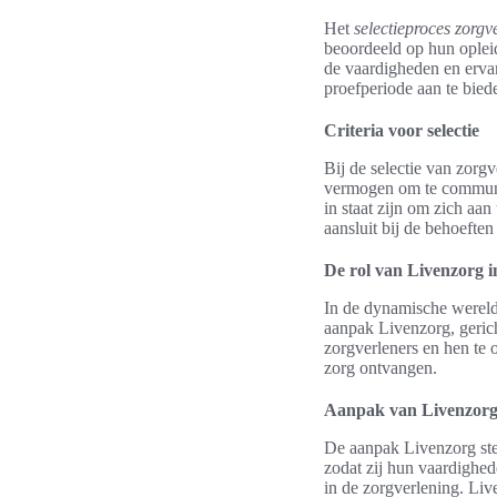
Het
selectieproces zorgv
beoordeeld op hun opleid
de vaardigheden en erva
proefperiode aan te biede
Criteria voor selectie
Bij de selectie van zorg
vermogen om te communic
in staat zijn om zich aa
aansluit bij de behoeften
De rol van Livenzorg i
In de dynamische wereld 
aanpak Livenzorg, gerich
zorgverleners en hen te 
zorg ontvangen.
Aanpak van Livenzor
De aanpak Livenzorg stelt
zodat zij hun vaardighede
in de zorgverlening. Liv