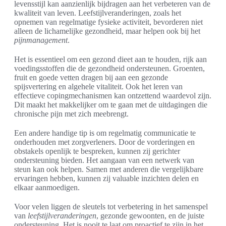
levensstijl kan aanzienlijk bijdragen aan het verbeteren van de
kwaliteit van leven. Leefstijlveranderingen, zoals het
opnemen van regelmatige fysieke activiteit, bevorderen niet
alleen de lichamelijke gezondheid, maar helpen ook bij het
pijnmanagement
.
Het is essentieel om een gezond dieet aan te houden, rijk aan
voedingsstoffen die de gezondheid ondersteunen. Groenten,
fruit en goede vetten dragen bij aan een gezonde
spijsvertering en algehele vitaliteit. Ook het leren van
effectieve copingmechanismen kan ontzettend waardevol zijn.
Dit maakt het makkelijker om te gaan met de uitdagingen die
chronische pijn met zich meebrengt.
Een andere handige tip is om regelmatig communicatie te
onderhouden met zorgverleners. Door de vorderingen en
obstakels openlijk te bespreken, kunnen zij gerichter
ondersteuning bieden. Het aangaan van een netwerk van
steun kan ook helpen. Samen met anderen die vergelijkbare
ervaringen hebben, kunnen zij valuable inzichten delen en
elkaar aanmoedigen.
Voor velen liggen de sleutels tot verbetering in het samenspel
van
leefstijlveranderingen
, gezonde gewoonten, en de juiste
ondersteuning. Het is nooit te laat om proactief te zijn in het