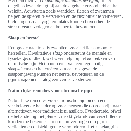
Het opnemen van
regelmatige lichaamsbeweging
in het
dagelijks leven draagt bij aan de algehele gezondheid en het
welzijn. Activiteiten zoals wandelen, fietsen of zwemmen
helpen de spieren te versterken en de flexibiliteit te verbeteren.
Oefeningen zoals yoga en pilates kunnen bovendien de
stressniveaus verlagen en het herstel bevorderen.
Slaap en herstel
Een goede nachtrust is essentieel voor het lichaam om te
herstellen. Kwalitatieve
slaap
ondersteunt de mentale en
fysieke gezondheid, wat weer helpt bij het aanpakken van
chronische pijn. Het handhaven van een regelmatig
slaapschema en het creëren van een rustgevende
slaapomgeving kunnen het herstel bevorderen en de
pijnmanagementstrategieën verder versterken.
Natuurlijke remedies voor chronische pijn
Natuurlijke remedies voor chronische pijn bieden een
veelbelovende benadering voor mensen die op zoek zijn naar
alternatieven voor traditionele pijnstillers. Fytotherapie, ofwel
de behandeling met planten, maakt gebruik van verschillende
kruiden die bekend staan om hun vermogen om pijn te
verlichten en ontstekingen te verminderen. Het is belangrijk