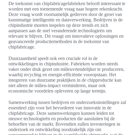
De toekomst van chipfabricagefabrieken belooft interessant te
worden met een toenemende vraag naar hogere rekenkracht.
Deze vraag wordt voornamelijk gedreven door de groei van
kunstmatige intelligentie en dataverwerking. Bedrijven in de
chipindustrie moeten inspelen op deze trends en zich
aanpassen aan de snel veranderende technologieën om
relevant te blijven. Dit vraagt om innovatieve oplossingen en
geavanceerde productiemethoden in de toekomst van
chipfabricage.
Duurzaamheid speelt ook een cruciale rol in de
ontwikkelingen in chipindustrie. Fabrieken worden steeds
vaker onder druk gezet om milieuvriendelijker te produceren,
waarbij recycling en energie-efficiëntie vooropstaan. Het
integreren van duurzame praktijken in de chipproductie kan
niet alleen de milieu-impact verminderen, maar ook
economische voordelen opleveren op lange termijn.
Samenwerking tussen bedrijven en onderzoeksinstellingen zal
essentieel zijn voor het bevorderen van innovatie in de
chipfabricage. Deze samenwerkingen kunnen leiden tot
nieuwe technologieën en producten die aansluiten bij de
behoeften van de markt. Bovendien zullen investeringen in
onderzoek en ontwikkeling noodzakelijk zijn om
concurrerend te blijven in de wereldwijde chipmarkt, wat de