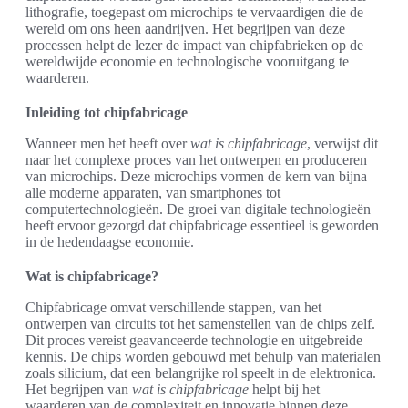
lithografie, toegepast om microchips te vervaardigen die de
wereld om ons heen aandrijven. Het begrijpen van deze
processen helpt de lezer de impact van chipfabrieken op de
wereldwijde economie en technologische vooruitgang te
waarderen.
Inleiding tot chipfabricage
Wanneer men het heeft over
wat is chipfabricage
, verwijst dit
naar het complexe proces van het ontwerpen en produceren
van microchips. Deze microchips vormen de kern van bijna
alle moderne apparaten, van smartphones tot
computertechnologieën. De groei van digitale technologieën
heeft ervoor gezorgd dat chipfabricage essentieel is geworden
in de hedendaagse economie.
Wat is chipfabricage?
Chipfabricage omvat verschillende stappen, van het
ontwerpen van circuits tot het samenstellen van de chips zelf.
Dit proces vereist geavanceerde technologie en uitgebreide
kennis. De chips worden gebouwd met behulp van materialen
zoals silicium, dat een belangrijke rol speelt in de elektronica.
Het begrijpen van
wat is chipfabricage
helpt bij het
waarderen van de complexiteit en innovatie binnen deze