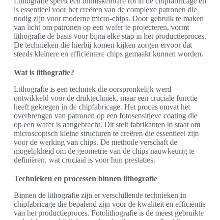
Lithografie speelt een onmiskenbare rol in de chipfabricage en
is essentieel voor het creëren van de complexe patronen die
nodig zijn voor moderne micro-chips. Door gebruik te maken
van licht om patronen op een wafer te projecteren, vormt
lithografie de basis voor bijna elke stap in het productieproces.
De technieken die hierbij komen kijken zorgen ervoor dat
steeds kleinere en efficiëntere chips gemaakt kunnen worden.
Wat is lithografie?
Lithografie is een techniek die oorspronkelijk werd
ontwikkeld voor de druktechniek, maar een cruciale functie
heeft gekregen in de chipfabricage. Het proces omvat het
overbrengen van patronen op een fotosensitieve coating die
op een wafer is aangebracht. Dit stelt fabrikanten in staat om
microscopisch kleine structuren te creëren die essentieel zijn
voor de werking van chips. De methode verschaft de
mogelijkheid om de geometrie van de chips nauwkeurig te
definiëren, wat cruciaal is voor hun prestaties.
Technieken en processen binnen lithografie
Binnen de lithografie zijn er verschillende technieken in
chipfabricage die bepalend zijn voor de kwaliteit en efficiëntie
van het productieproces. Fotolithografie is de meest gebruikte