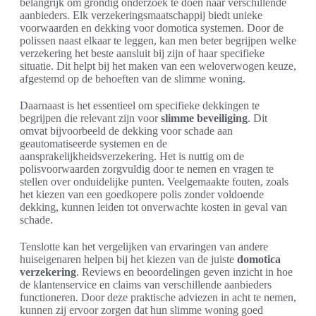
belangrijk om grondig onderzoek te doen naar verschillende
aanbieders. Elk verzekeringsmaatschappij biedt unieke
voorwaarden en dekking voor domotica systemen. Door de
polissen naast elkaar te leggen, kan men beter begrijpen welke
verzekering het beste aansluit bij zijn of haar specifieke
situatie. Dit helpt bij het maken van een weloverwogen keuze,
afgestemd op de behoeften van de slimme woning.
Daarnaast is het essentieel om specifieke dekkingen te
begrijpen die relevant zijn voor
slimme beveiliging
. Dit
omvat bijvoorbeeld de dekking voor schade aan
geautomatiseerde systemen en de
aansprakelijkheidsverzekering. Het is nuttig om de
polisvoorwaarden zorgvuldig door te nemen en vragen te
stellen over onduidelijke punten. Veelgemaakte fouten, zoals
het kiezen van een goedkopere polis zonder voldoende
dekking, kunnen leiden tot onverwachte kosten in geval van
schade.
Tenslotte kan het vergelijken van ervaringen van andere
huiseigenaren helpen bij het kiezen van de juiste
domotica
verzekering
. Reviews en beoordelingen geven inzicht in hoe
de klantenservice en claims van verschillende aanbieders
functioneren. Door deze praktische adviezen in acht te nemen,
kunnen zij ervoor zorgen dat hun slimme woning goed