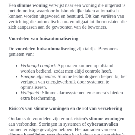
Een
slimme woning
verwijst naar een woning die uitgerust is
met domotica, waardoor huishoudelijke taken automatisch
kunnen worden uitgevoerd en bestuurd. Dit kan variëren van
verlichting die automatisch aan- en uitgaat tot thermostaten die
zich aanpassen aan de gewoonten van de bewoners.
Voordelen van huisautomatisering
De
voordelen huisautomatisering
zijn talrijk. Bewoners
genieten van:
Verhoogd comfort:
Apparaten kunnen op afstand
worden bediend, zodat men altijd controle heeft.
Energie-efficiëntie:
Slimme technologieën helpen bij het
verlagen van energieverbruik door systemen te
optimaliseren.
Veiligheid:
Slimme alarmsystemen en camera’s bieden
extra bescherming.
Risico’s van slimme woningen en de rol van verzekering
Ondanks de voordelen zijn er ook
risico’s slimme woningen
aan verbonden. Storingen in systemen of
cyberaanvallen
kunnen ernstige gevolgen hebben. Het aanraden van een
slimme beveiliging verzekering
kan helpen om deze risico’s