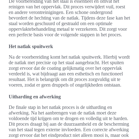
De voorbereiding van het staal is essentieel en omvat het
reinigen van het oppervlak. Dit proces verwijdert vuil, roest
en andere verontreinigingen. Een schone ondergrond
bevordert de hechting van de natlak. Tijdens deze fase kan het
staal worden geschuurd of gestraald om een optimale
oppervlaktebehandeling metaal te verzekeren. Dit zorgt voor
een perfecte basis voor de volgende stappen in het proces.
Het natlak spuitwerk
Na de voorbereiding komt het natlak spuitwerk. Hierbij wordt
de natlak met precisie op het staal aangebracht. Het spuiten
zorgt ervoor dat de coating gelijkmatig over het oppervlak
verdeeld is, wat bijdraagt aan een esthetisch en functioneel
resultaat. Het is belangrijk om dit proces zorgvuldig uit te
voeren, zodat er geen druppels of ongelijkheden ontstaan.
Uitharding en afwerking
De finale stap in het natlak proces is de uitharding en
afwerking. Na het aanbrengen van de natlak moet deze
voldoende tijd krijgen om te drogen en volledig uit te harden.
Dit proces draagt bij aan de duurzaamheid en de bescherming
van het staal tegen externe invloeden. Een correcte afwerking
zorgt ervoor dat het eindproduct niet alleen mooi is, maar ook