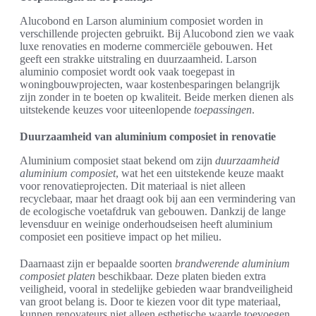
Alucobond en Larson aluminium composiet worden in
verschillende projecten gebruikt. Bij Alucobond zien we vaak
luxe renovaties en moderne commerciële gebouwen. Het
geeft een strakke uitstraling en duurzaamheid. Larson
aluminio composiet wordt ook vaak toegepast in
woningbouwprojecten, waar kostenbesparingen belangrijk
zijn zonder in te boeten op kwaliteit. Beide merken dienen als
uitstekende keuzes voor uiteenlopende
toepassingen
.
Duurzaamheid van aluminium composiet in renovatie
Aluminium composiet staat bekend om zijn
duurzaamheid
aluminium composiet
, wat het een uitstekende keuze maakt
voor renovatieprojecten. Dit materiaal is niet alleen
recyclebaar, maar het draagt ook bij aan een vermindering van
de ecologische voetafdruk van gebouwen. Dankzij de lange
levensduur en weinige onderhoudseisen heeft aluminium
composiet een positieve impact op het milieu.
Daarnaast zijn er bepaalde soorten
brandwerende aluminium
composiet platen
beschikbaar. Deze platen bieden extra
veiligheid, vooral in stedelijke gebieden waar brandveiligheid
van groot belang is. Door te kiezen voor dit type materiaal,
kunnen renovateurs niet alleen esthetische waarde toevoegen,