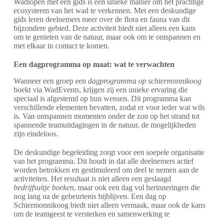
Wadlopen met een gids is een unieke manier om het prachtige
ecosysteem van het wad te verkennen. Met een deskundige
gids leren deelnemers meer over de flora en fauna van dit
bijzondere gebied. Deze activiteit biedt niet alleen een kans
om te genieten van de natuur, maar ook om te ontspannen en
met elkaar in contact te komen.
Een dagprogramma op maat: wat te verwachten
Wanneer een groep een
dagprogramma op schiermonnikoog
boekt via WadEvents, krijgen zij een unieke ervaring die
speciaal is afgestemd op hun wensen. Dit programma kan
verschillende elementen bevatten, zodat er voor ieder wat wils
is. Van ontspannen momenten onder de zon op het strand tot
spannende teamuitdagingen in de natuur, de mogelijkheden
zijn eindeloos.
De deskundige begeleiding zorgt voor een soepele organisatie
van het programma. Dit houdt in dat alle deelnemers actief
worden betrokken en gestimuleerd om deel te nemen aan de
activiteiten. Het resultaat is niet alleen een geslaagd
bedrijfsuitje boeken
, maar ook een dag vol herinneringen die
nog lang na de gebeurtenis bijblijven. Een dag op
Schiermonnikoog biedt niet alleen vermaak, maar ook de kans
om de teamgeest te versterken en samenwerking te