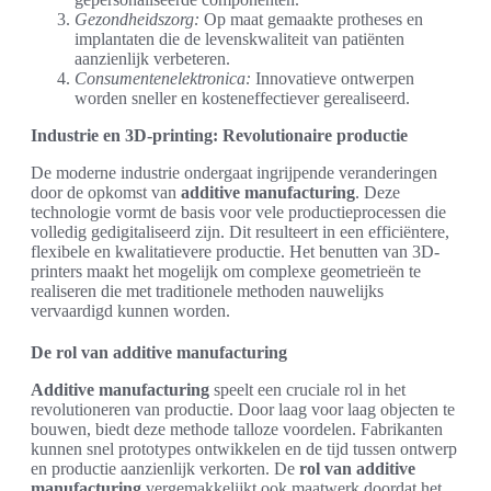
Gezondheidszorg:
Op maat gemaakte protheses en
implantaten die de levenskwaliteit van patiënten
aanzienlijk verbeteren.
Consumentenelektronica:
Innovatieve ontwerpen
worden sneller en kosteneffectiever gerealiseerd.
Industrie en 3D-printing: Revolutionaire productie
De moderne industrie ondergaat ingrijpende veranderingen
door de opkomst van
additive manufacturing
. Deze
technologie vormt de basis voor vele productieprocessen die
volledig gedigitaliseerd zijn. Dit resulteert in een efficiëntere,
flexibele en kwalitatievere productie. Het benutten van 3D-
printers maakt het mogelijk om complexe geometrieën te
realiseren die met traditionele methoden nauwelijks
vervaardigd kunnen worden.
De rol van additive manufacturing
Additive manufacturing
speelt een cruciale rol in het
revolutioneren van productie. Door laag voor laag objecten te
bouwen, biedt deze methode talloze voordelen. Fabrikanten
kunnen snel prototypes ontwikkelen en de tijd tussen ontwerp
en productie aanzienlijk verkorten. De
rol van additive
manufacturing
vergemakkelijkt ook maatwerk doordat het