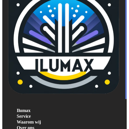
Ilumax
Service
Waarom wij
Over ons