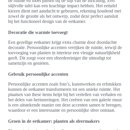
de ruimte en moet passen bij de stijl van de inrichting. Een
stijlvolle tafel kan een krachtige impact hebben. Het eettafel
kiezen dient met aandacht te gebeuren, rekening houdend met
zowel de grootte als het ontwerp, zodat deze perfect aansluit
bij het functioneel design van de eetkamer.
Decoratie die warmte toevoegt
Een gezellige eetkamer krijgt extra charme door doordachte
decoratie. Persoonlijke accenten verrijken de ruimte, terwijl de
toevoeging van planten in interieur een vleugje natuurlijkheid
geeft. Dit zorgt voor een sfeerdereiniger die uitnodigt tot
samenzijn en genieten.
Gebruik persoonlijke accenten
Persoonlijke accenten zoals foto’s, kunstwerken en erfstukken
kunnen de eetkamer transformeren tot een unieke ruimte. Het
plaatsen van these items helpt bij het vertellen van verhalen en
het delen van herinneringen. Het creëren van een galerie muur
is een uitstekende manier om deze accenten samen te brengen,
waardoor er een interessante en persoonlijke sfeer ontstaat.
Groen in de eetkamer: planten als sfeermakers