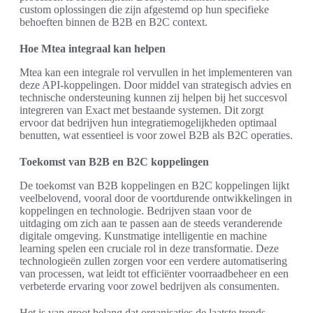
custom oplossingen die zijn afgestemd op hun specifieke
behoeften binnen de B2B en B2C context.
Hoe Mtea integraal kan helpen
Mtea kan een integrale rol vervullen in het implementeren van
deze API-koppelingen. Door middel van strategisch advies en
technische ondersteuning kunnen zij helpen bij het succesvol
integreren van Exact met bestaande systemen. Dit zorgt
ervoor dat bedrijven hun integratiemogelijkheden optimaal
benutten, wat essentieel is voor zowel B2B als B2C operaties.
Toekomst van B2B en B2C koppelingen
De toekomst van B2B koppelingen en B2C koppelingen lijkt
veelbelovend, vooral door de voortdurende ontwikkelingen in
koppelingen en technologie. Bedrijven staan voor de
uitdaging om zich aan te passen aan de steeds veranderende
digitale omgeving. Kunstmatige intelligentie en machine
learning spelen een cruciale rol in deze transformatie. Deze
technologieën zullen zorgen voor een verdere automatisering
van processen, wat leidt tot efficiënter voorraadbeheer en een
verbeterde ervaring voor zowel bedrijven als consumenten.
Het is van groot belang dat organisaties de laatste trends