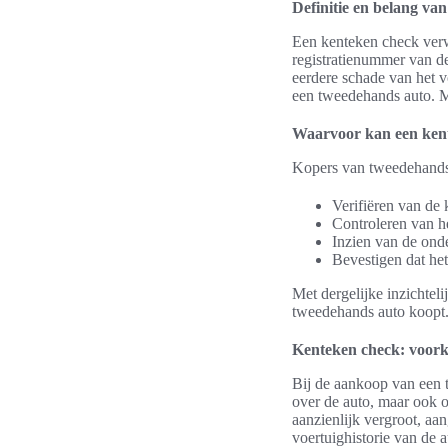
Definitie en belang va
Een kenteken check verwi
registratienummer van de
eerdere schade van het v
een tweedehands auto. M
Waarvoor kan een ken
Kopers van tweedehands 
Verifiëren van de
Controleren van he
Inzien van de ond
Bevestigen dat het 
Met dergelijke inzichte
tweedehands auto koopt
Kenteken check: voork
Bij de aankoop van een t
over de auto, maar ook 
aanzienlijk vergroot, aa
voertuighistorie van de a