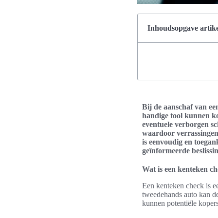
Inhoudsopgave artike
Bij de aanschaf van ee
handige tool kunnen ko
eventuele verborgen sc
waardoor verrassingen 
is eenvoudig en toegank
geïnformeerde beslissi
Wat is een kenteken c
Een kenteken check is ee
tweedehands auto kan de
kunnen potentiële kopers