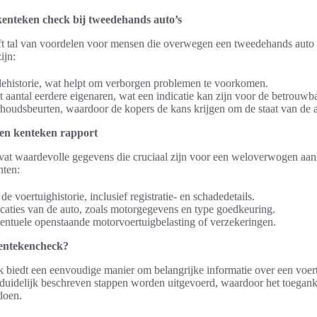
kenteken check bij tweedehands auto’s
t tal van voordelen voor mensen die overwegen een tweedehands auto 
ijn:
adehistorie, wat helpt om verborgen problemen te voorkomen.
t aantal eerdere eigenaren, wat een indicatie kan zijn voor de betrouwb
houdsbeurten, waardoor de kopers de kans krijgen om de staat van de au
een kenteken rapport
vat waardevolle gegevens die cruciaal zijn voor een weloverwogen aank
hten:
e voertuighistorie, inclusief registratie- en schadedetails.
icaties van de auto, zoals motorgegevens en type goedkeuring.
ventuele openstaande motorvoertuigbelasting of verzekeringen.
kentekencheck?
 biedt een eenvoudige manier om belangrijke informatie over een voertu
 duidelijk beschreven stappen worden uitgevoerd, waardoor het toeganke
doen.