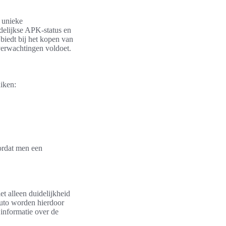
t unieke
delijkse APK-status en
biedt bij het kopen van
verwachtingen voldoet.
iken:
ordat men een
t alleen duidelijkheid
uto worden hierdoor
 informatie over de