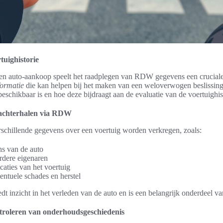
uighistorie
en auto-aankoop speelt het raadplegen van RDW gegevens een cruciale
formatie
die kan helpen bij het maken van een weloverwogen beslissing.
eschikbaar is en hoe deze bijdraagt aan de evaluatie van de voertuighis
t achterhalen via RDW
hillende gegevens over een voertuig worden verkregen, zoals:
ns van de auto
rdere eigenaren
caties van het voertuig
entuele schades en herstel
dt inzicht in het verleden van de auto en is een belangrijk onderdeel v
ntroleren van onderhoudsgeschiedenis