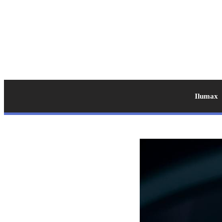
Ilumax