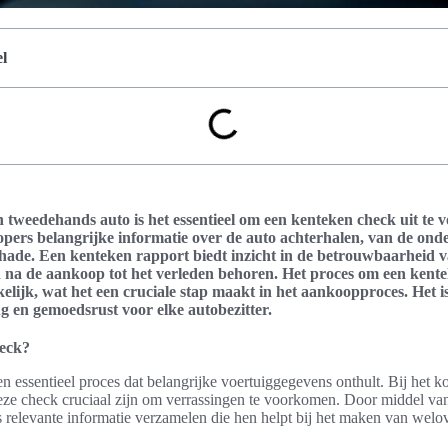
l
n tweedehands auto is het essentieel om een kenteken check uit te 
pers belangrijke informatie over de auto achterhalen, van de ond
hade. Een kenteken rapport biedt inzicht in de betrouwbaarheid v
na de aankoop tot het verleden behoren. Het proces om een kente
elijk, wat het een cruciale stap maakt in het aankoopproces. Het is 
ng en gemoedsrust voor elke autobezitter.
heck?
n essentieel proces dat belangrijke voertuiggegevens onthult. Bij het 
ze check cruciaal zijn om verrassingen te voorkomen. Door middel van
 relevante informatie verzamelen die hen helpt bij het maken van welo