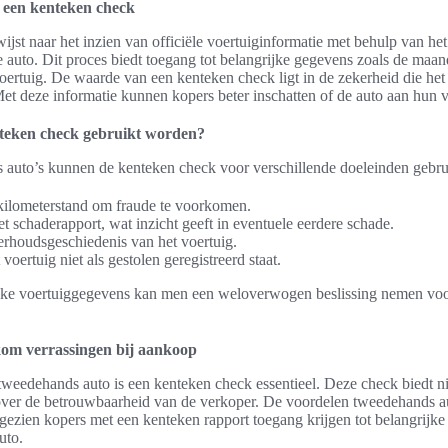
n een kenteken check
jst naar het inzien van officiële voertuiginformatie met behulp van he
 auto. Dit proces biedt toegang tot belangrijke gegevens zoals de maan
oertuig. De waarde van een kenteken check ligt in de zekerheid die het 
et deze informatie kunnen kopers beter inschatten of de auto aan hun 
teken check gebruikt worden?
auto’s kunnen de kenteken check voor verschillende doeleinden gebru
 kilometerstand om fraude te voorkomen.
t schaderapport, wat inzicht geeft in eventuele eerdere schade.
erhoudsgeschiedenis van het voertuig.
voertuig niet als gestolen geregistreerd staat.
lijke voertuiggegevens kan men een weloverwogen beslissing nemen vo
.
om verrassingen bij aankoop
weedehands auto is een kenteken check essentieel. Deze check biedt nie
over de betrouwbaarheid van de verkoper. De voordelen tweedehands a
ngezien kopers met een kenteken rapport toegang krijgen tot belangrijke
uto.