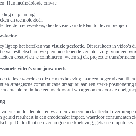
ken. Hun methodologie omvat:
iding en planning
ieken en technologieën
enteerde medewerkers, die de visie van de klant tot leven brengen
ow-factor
y ligt op het bereiken van
visuele perfectie
. Dit resulteert in video’s d
ie van esthetisch ontwerp en meeslepende verhalen zorgt voor een
wow
eit en creativiteit te combineren, weten zij elk project te transformeren
ssionele video’s voor jouw merk
eden talloze voordelen die de merkbeleving naar een hoger niveau tille
ht en strategische communicatie draagt bij aan een sterke positionering 
t een cruciale rol in hoe een merk wordt waargenomen door de doelgroe
ing
video kan de identiteit en waarden van een merk effectief overbrengen
 geluid resulteert in een emotionaler impact, waardoor consumenten z
dschap. Dit leidt tot een verhoogde merkbeleving, gebaseerd op de kwalit