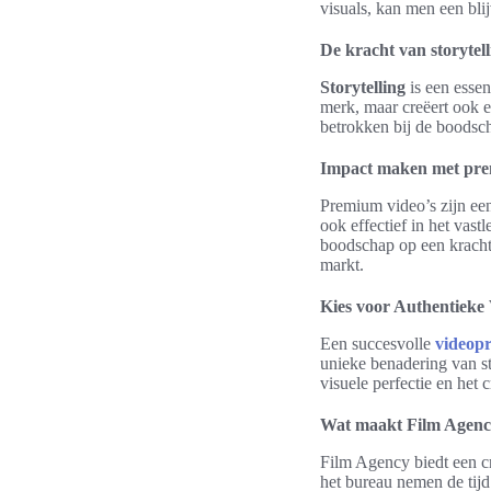
visuals, kan men een bli
De kracht van storytell
Storytelling
is een essen
merk, maar creëert ook e
betrokken bij de boodsch
Impact maken met pre
Premium video’s zijn een
ook effectief in het vas
boodschap op een kracht
markt.
Kies voor Authentieke
Een succesvolle
videopr
unieke benadering van sto
visuele perfectie en het 
Wat maakt Film Agenc
Film Agency biedt een cr
het bureau nemen de tijd