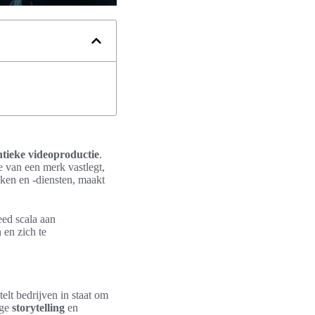
ntieke videoproductie
.
ie van een merk vastlegt,
ken en -diensten, maakt
eed scala aan
 en zich te
elt bedrijven in staat om
ige
storytelling
en