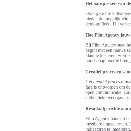
Het aanspreken van de 
Door gerichte videomarke
bieden de mogelijkheid o
demografieën. Dit verste
Hoe Film Agency jouw v
Bij Film Agency staat h
begint met een nauwe sa
klant te luisteren, worde
boodschap over te breng
Creatief proces en sa
Het
creatief proces
omvat
fase is ontworpen om de 
open communicatie, zodat
authentieke weergave is 
Resultaatgerichte aan
Film Agency hanteert e
meetbare impact ervan. E
indicatoren te integreren