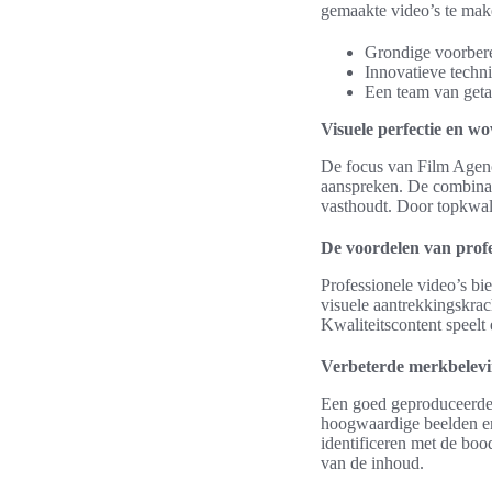
gemaakte video’s te ma
Grondige voorbere
Innovatieve techn
Een team van getal
Visuele perfectie en w
De focus van Film Agenc
aanspreken. De combinat
vasthoudt. Door topkwalit
De voordelen van profe
Professionele video’s bi
visuele aantrekkingskrac
Kwaliteitscontent speel
Verbeterde merkbelev
Een goed geproduceerde 
hoogwaardige beelden en
identificeren met de boo
van de inhoud.