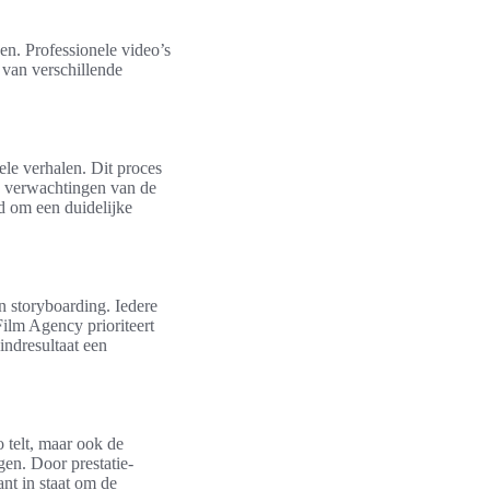
en. Professionele video’s
 van verschillende
ele verhalen. Dit proces
n verwachtingen van de
jd om een duidelijke
n storyboarding. Iedere
Film Agency prioriteert
indresultaat een
o telt, maar ook de
gen. Door prestatie-
ant in staat om de