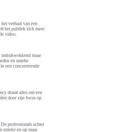
en het verhaal van een
lt het publiek zich meer
de video.
eel indrukwekkend maar
arden en unieke
 in een concurrerende
ncy draait alles om een
iden door zijn focus op
 De professionals achter
 om unieke en op maat