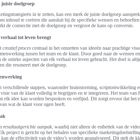
juiste doelgroep
tingstrategieën in te zetten, kan een merk de juiste doelgroep aansprek
m inhoud te creëren die aansluit bij de specifieke wensen en behoeften
rkt de connectie met de doelgroep en vergroot de kans op conversie.
erhaal tot leven brengt
et
creatief proces
centraal in het omzetten van ideeën naar prachtige visu
menwerking tussen het team en de klant. Door goed naar de wensen e
n de unieke aspecten van elk verhaal tot leven gebracht. Het doel is alti
en die resoneert met de doelgroep.
menwerking
 verschillende stappen, waaronder brainstorming, scriptontwikkeling e
visie van de klant volledig te begrijpen en te integreren. Het team van 
 elk idee kan worden besproken en verfijnd. Dit zorgt ervoor dat het e
van wat de klant voor ogen heeft.
pak
en
resultaatgerichte aanpak
, waarbij niet alleen de esthetiek van de vide
lk project is gericht op het behalen van specifieke marketingdoelstellin
, kan de effectiviteit van de video’s worden geanalyseerd. Dit stelt de kl