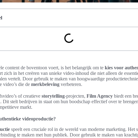
l
le content de boventoon voert, is het belangrijk om te
kies voor authe
rt zich in het creëren van unieke video-inhoud die niet alleen de essent
len vertelt. Door gebruik te maken van hoogwaardige productietechnie
e video’s die de
merkbeleving
verbeteren.
fsvideo’s of creatieve
storytelling
-projecten,
Film Agency
biedt een br
. Dit stelt bedrijven in staat om hun boodschap effectief over te brengen
mpetitieve markt.
thentieke videoproductie?
uctie
speelt een cruciale rol in de wereld van moderne marketing. Het st
rbinding te maken met hun publiek. Door gebruik te maken van kracht