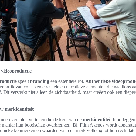
 videoproductie
roductie
speelt
branding
een essentiële rol.
Authentieke videoproduc
gebruik van consistente visuele en narratieve elementen die naadloos a
. Dit versterkt niet alleen de zichtbaarheid, maar creëert ook een diepe
w merkidentiteit
nnen verhalen vertellen die de kern van de
merkidentiteit
blootleggen
e manier hun boodschap overbrengen. Bij Film Agency wordt apparatuu
e unieke kenmerken en waarden van een merk volledig tot hun recht lat