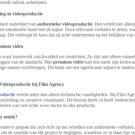
jvende indruk achterlaten.
ing in videoproductie
tieel onderdeel van
authentieke videoproductie
. Het vertelt niet alle
en emotionele band met de kijker. Door relevante verhalen te delen, voe
ap. Dit verhoogt de kans dat zij actie ondernemen na het bekijken van 
mium video
 waar kunstwerk van kwaliteit en creativiteit. Ze zijn niet alleen visu
tleggen van de aandacht. Met
premium video
kan een merk zijn kernwa
ige manier overbrengen. Dit helpt om een significante impact te maken
 Videoproductie bij Film Agency
oductie
vereist meer dan alleen technische vaardigheden. Bij Film Age
rytelling en creatieve visualisatie. Dit bureau heeft zichzelf ondersche
creëren van een echte wow-factor in elke productie.
y uniek?
eatieve aanpak die zich richt op het vertellen van authentieke verhalen.
 om de essentie van elk project te begrijpen, waardoor ze in staat zijn