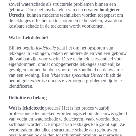
zowel waterschade als structurele problemen binnen een
gebouw. Door het inschakelen van een ervaren
loodgieter
Utrecht
, kunnen moderne technieken worden toegepast om
de lekkages effectief op te sporen en te herstellen, waardoor
kostbare schade in de toekomst wordt voorkomen.
Wat is Lekdetectie?
Bij het begrip
lekdetectie
gaat het om het opsporen van
lekkages in leidingen, daken en andere delen van een gebouw
die vatbaar zijn voor vocht. Deze techniek is essentieel voor
eigendommen, omdat onopgemerkte lekkages aanzienlijke
gevolgen kunnen hebben voor de gezondheid en de waarde
van een woning. Een
lekdetectie specialist Utrecht
biedt de
benodigde expertise om deze verborgen problemen tijdig te
identificeren.
Definitie en belang
Wat is lekdetectie
precies? Het is het proces waarbij
professionele technieken worden ingezet om de aanwezigheid
van vocht en waterschade te detecteren, vaak voordat deze
zichtbaar worden. De impact van lekkages kan groot zijn. Ze
veroorzaken niet alleen structurele schade aan gebouwen,
maar kunnen ook leiden tot schimmelvorming, wat ernstige