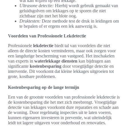
wat kan wijzen op een lekkage.
Ultrasone detectie:
Hierbij wordt gebruik gemaakt van
geluidsgolven om lekkages op te sporen die niet
zichtbaar zijn met het blote oog.
Druktesten:
Deze methode test de druk in leidingen om
te bepalen of er ergens een lek aanwezig is.
Voordelen van Professionele Lekdetectie
Professionele
lekdetectie
biedt tal van voordelen die niet
alleen de directe kosten verminderen, maar ook zorgen voor
een langdurige bescherming van vastgoed. Het inschakelen
van experts in
waterlekkage diensten
kan bijdragen aan
significante
kostenbesparing
door vroegtijdige detectie en
interventie. Dit voorkomt dat kleine lekkages uitgroeien tot
grote, kostbare problemen.
Kostenbesparing op de lange termijn
Een van de grootste voordelen van professionele lekdetectie is
de kostenbesparing die het met zich meebrengt. Vroegtijdige
detectie van lekkages voorkomt dure reparaties en schade aan
de woning. Door regelmatig inspecties uit te laten voeren,
kunnen eigenaren investeren in preventie, wat uiteindelijk
leidt tot lagere uitgaven voor onderhoud en renovaties.