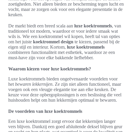
zoetigheden. Niet alleen bieden ze bescherming tegen lucht en
vocht, maar ze zorgen ook voor een elegante presentatie in de
keuken.
De markt biedt een breed scala aan
luxe koektrommels
, van
traditioneel tot modern, waardoor er voor iedere smaak wat
wils is. Wie een koektrommel wil kopen, heeft tal van opties
om het juiste
koektrommel design
te kiezen, passend bij de
eigen stijl en interieur. Kortom,
luxe koektrommels
combineren functionaliteit met esthetiek, waardoor ze een
must-have zijn voor elke bakkende liefhebber.
Waarom kiezen voor luxe koektrommels?
Luxe koektrommels bieden ongeëvenaarde voordelen voor
het
bewaren lekkernijen
. Ze zijn niet alleen functioneel, maar
voegen ook een vleugje elegantie toe aan elke keuken. De
keuze voor deze opbergoplossingen is een beslissing die veel
huishouden helpt om hun lekkernijen optimaal te bewaren.
De voordelen van luxe koektrommels
Een luxe koektrommel zorgt ervoor dat lekkernijen langer
vers blijven. Dankzij een goed afsluitende deksel blijven geur
en vocht op hun plaats, wat essentieel is voor de kwaliteit van