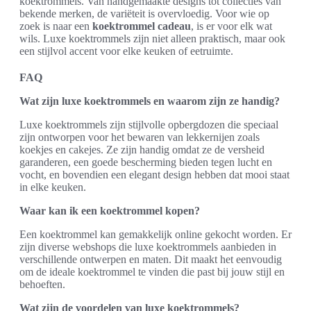
koektrommels. Van handgemaakte designs tot collecties van
bekende merken, de variëteit is overvloedig. Voor wie op
zoek is naar een
koektrommel cadeau
, is er voor elk wat
wils. Luxe koektrommels zijn niet alleen praktisch, maar ook
een stijlvol accent voor elke keuken of eetruimte.
FAQ
Wat zijn luxe koektrommels en waarom zijn ze handig?
Luxe koektrommels zijn stijlvolle opbergdozen die speciaal
zijn ontworpen voor het bewaren van lekkernijen zoals
koekjes en cakejes. Ze zijn handig omdat ze de versheid
garanderen, een goede bescherming bieden tegen lucht en
vocht, en bovendien een elegant design hebben dat mooi staat
in elke keuken.
Waar kan ik een koektrommel kopen?
Een koektrommel kan gemakkelijk online gekocht worden. Er
zijn diverse webshops die luxe koektrommels aanbieden in
verschillende ontwerpen en maten. Dit maakt het eenvoudig
om de ideale koektrommel te vinden die past bij jouw stijl en
behoeften.
Wat zijn de voordelen van luxe koektrommels?