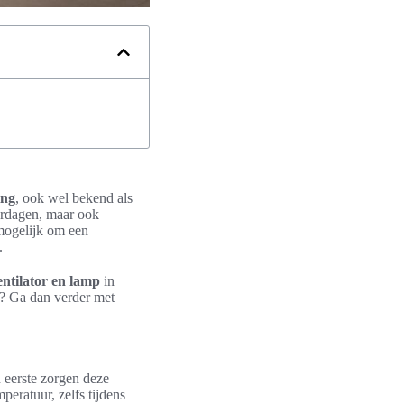
ing
, ook wel bekend als
erdagen, maar ook
 mogelijk om een
.
entilator en lamp
in
? Ga dan verder met
n eerste zorgen deze
peratuur, zelfs tijdens