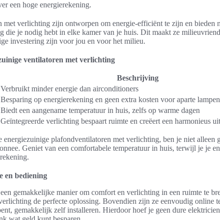
ver een hoge energierekening.
 met verlichting zijn ontworpen om energie-efficiënt te zijn en bieden 
g die je nodig hebt in elke kamer van je huis. Dit maakt ze milieuvriende
e investering zijn voor jou en voor het milieu.
uinige ventilatoren met verlichting
Beschrijving
Verbruikt minder energie dan airconditioners
Besparing op energierekening en geen extra kosten voor aparte lampen
Biedt een aangename temperatuur in huis, zelfs op warme dagen
Geïntegreerde verlichting bespaart ruimte en creëert een harmonieus uit
 energiezuinige plafondventilatoren met verlichting, ben je niet alleen 
nnee. Geniet van een comfortabele temperatuur in huis, terwijl je je e
erekening.
ie en bediening
 een gemakkelijke manier om comfort en verlichting in een ruimte te br
verlichting de perfecte oplossing. Bovendien zijn ze eenvoudig online te
bent, gemakkelijk zelf installeren. Hierdoor hoef je geen dure elektricie
ink wat geld kunt besparen.