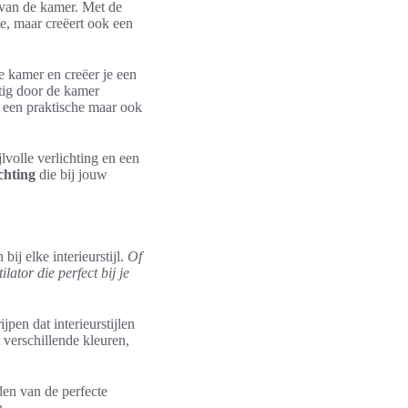
 van de kamer. Met de
te, maar creëert ook een
de kamer en creëer je een
atig door de kamer
n een praktische maar ook
lvolle verlichting en een
chting
die bij jouw
ij elke interieurstijl.
Of
lator die perfect bij je
jpen dat interieurstijlen
 verschillende kleuren,
den van de perfecte
n.