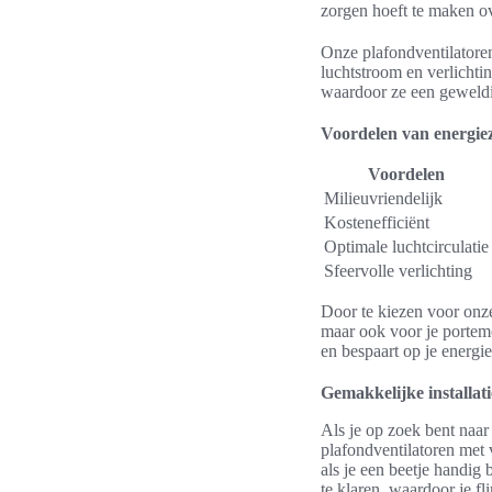
zorgen hoeft te maken o
Onze plafondventilatoren
luchtstroom en verlichtin
waardoor ze een geweldig
Voordelen van energiez
Voordelen
Milieuvriendelijk
Kostenefficiënt
Optimale luchtcirculatie
Sfeervolle verlichting
Door te kiezen voor onze
maar ook voor je portemo
en bespaart op je energi
Gemakkelijke installat
Als je op zoek bent naar
plafondventilatoren met 
als je een beetje handig 
te klaren, waardoor je fl