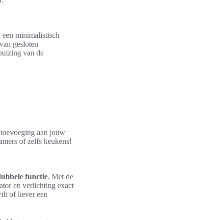
 een minimalistisch
 van gesloten
huizing van de
e toevoeging aan jouw
amers of zelfs keukens!
ubbele functie
. Met de
ator en verlichting exact
lt of liever een