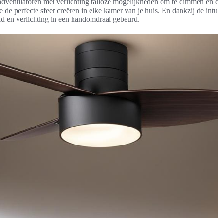
dventilatoren met verlichting talloze mogelijkheden om te dimmen en 
 de perfecte sfeer creëren in elke kamer van je huis. En dankzij de intu
id en verlichting in een handomdraai gebeurd.