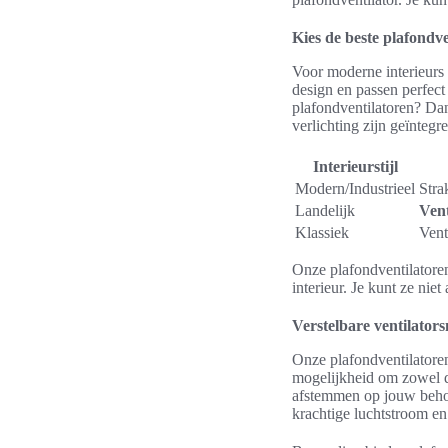
Kies de beste plafondve
Voor moderne interieurs 
design en passen perfect
plafondventilatoren? Dan
verlichting zijn geïntegre
Interieurstijl
Modern/Industrieel
Str
Landelijk
Vent
Klassiek
Vent
Onze plafondventilatoren
interieur. Je kunt ze ni
Verstelbare ventilators
Onze plafondventilatoren
mogelijkheid om zowel de 
afstemmen op jouw behoef
krachtige luchtstroom en