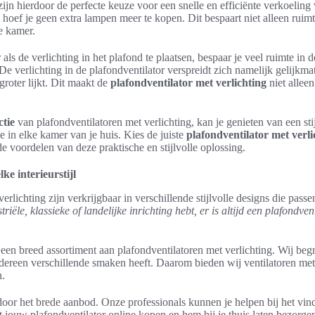
n hierdoor de perfecte keuze voor een snelle en efficiënte verkoeling
g hoef je geen extra lampen meer te kopen. Dit bespaart niet alleen ruim
de kamer.
als de verlichting in het plafond te plaatsen, bespaar je veel ruimte in 
De verlichting in de plafondventilator verspreidt zich namelijk gelijkm
roter lijkt. Dit maakt de
plafondventilator met verlichting
niet allee
ctie
van plafondventilatoren met verlichting, kan je genieten van een stij
e in elke kamer van je huis. Kies de juiste
plafondventilator met verli
de voordelen van deze praktische en stijlvolle oplossing.
lke interieurstijl
rlichting zijn verkrijgbaar in verschillende stijlvolle designs die passen b
iële, klassieke of landelijke inrichting hebt, er is altijd een plafondventi
 een breed assortiment aan plafondventilatoren met verlichting. Wij begri
iedereen verschillende smaken heeft. Daarom bieden wij ventilatoren met
n.
 door het brede aanbod. Onze professionals kunnen je helpen bij het vin
t jouw plafondventilator online kopen en hem bij je thuis laten bezorge