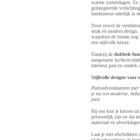
warme zomerdagen. Ze zij
geïntegreerde verlichtin
harmonieus uiterlijk in 
Door zowel de ventilator 
strak en modern design. 
waardoor de ruimte nog g
een stijlvolle keuze.
Dankzij de
dubbele fun
aangename luchtcirculati
interieur past en ontdek 
Stijlvolle designs voor e
Plafondventilatoren met ve
je nu een moderne, industr
past.
Bij ons kun je kiezen uit
persoonlijk zijn en dat 
materiaal en afwerkinge
Laat je niet afschrikken
plafondventilator. Je kun