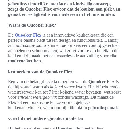
gebruiksvriendelijke interface en kindveilig ontwerp,
zorgt de Quooker Flex ervoor dat de keuken een plek van
gemak en veiligheid is voor iedereen in het huishouden.
Wat is de Quooker Flex?
De
Quooker Flex
is een innovatieve keukenkraan die een
perfecte balans biedt tussen design en functionaliteit. Dankzij
zijn
uittrekbare slang
kunnen gebruikers eenvoudig gerechten
afspoelen en schoonmaken, wat zorgt voor extra bereik in de
keuken. Dit maakt het een waardevolle aanvulling voor elke
moderne keuken
.
kenmerken van de Quooker Flex
Een van de belangrijkste kenmerken van de
Quooker
Flex is
dat hij zowel warm als
kokend water
levert. Het bijbehorende
waterreservoir kan tot 7 liter kokend water bevatten, wat zorgt
voor
efficiënt watergebruik
zonder wachttijd. Dit maakt de
Flex tot een praktische keuze voor dagelijkse
keukenactiviteiten, waardoor hij uitblinkt in
gebruiksgemak
.
verschil met andere Quooker-modellen
Bij het vergelijken van de
Quooker
Flex met andere