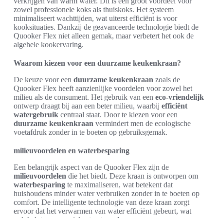
verkrijgen van warm water. Dit is een groot voordeel voor
zowel professionele koks als thuiskoks. Het systeem
minimaliseert wachttijden, wat uiterst efficiënt is voor
kooksituaties. Dankzij de geavanceerde technologie biedt de
Quooker Flex niet alleen gemak, maar verbetert het ook de
algehele kookervaring.
Waarom kiezen voor een duurzame keukenkraan?
De keuze voor een
duurzame keukenkraan
zoals de
Quooker Flex heeft aanzienlijke voordelen voor zowel het
milieu als de consument. Het gebruik van een
eco-vriendelijk
ontwerp draagt bij aan een beter milieu, waarbij
efficiënt
watergebruik
centraal staat. Door te kiezen voor een
duurzame keukenkraan
vermindert men de ecologische
voetafdruk zonder in te boeten op gebruiksgemak.
milieuvoordelen en waterbesparing
Een belangrijk aspect van de Quooker Flex zijn de
milieuvoordelen
die het biedt. Deze kraan is ontworpen om
waterbesparing
te maximaliseren, wat betekent dat
huishoudens minder water verbruiken zonder in te boeten op
comfort. De intelligente technologie van deze kraan zorgt
ervoor dat het verwarmen van water efficiënt gebeurt, wat