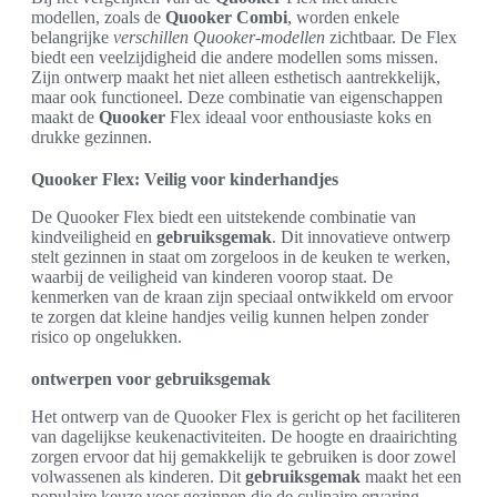
modellen, zoals de
Quooker Combi
, worden enkele
belangrijke
verschillen Quooker-modellen
zichtbaar. De Flex
biedt een veelzijdigheid die andere modellen soms missen.
Zijn ontwerp maakt het niet alleen esthetisch aantrekkelijk,
maar ook functioneel. Deze combinatie van eigenschappen
maakt de
Quooker
Flex ideaal voor enthousiaste koks en
drukke gezinnen.
Quooker Flex: Veilig voor kinderhandjes
De Quooker Flex biedt een uitstekende combinatie van
kindveiligheid en
gebruiksgemak
. Dit innovatieve ontwerp
stelt gezinnen in staat om zorgeloos in de keuken te werken,
waarbij de veiligheid van kinderen voorop staat. De
kenmerken van de kraan zijn speciaal ontwikkeld om ervoor
te zorgen dat kleine handjes veilig kunnen helpen zonder
risico op ongelukken.
ontwerpen voor gebruiksgemak
Het ontwerp van de Quooker Flex is gericht op het faciliteren
van dagelijkse keukenactiviteiten. De hoogte en draairichting
zorgen ervoor dat hij gemakkelijk te gebruiken is door zowel
volwassenen als kinderen. Dit
gebruiksgemak
maakt het een
populaire keuze voor gezinnen die de culinaire ervaring