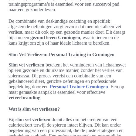
trainingsprogramma’s is essentieel voor een succesvol pad
naar een gezonder leven.
De combinatie van deskundige coaching en specifiek
afgestemde oefeningen zorgt ervoor dat men niet alleen vet
verliest, maar dit ook op een gezonde manier doet. Dit draagt
bij aan een
gezond leven Groningen
, waarin iedereen de
kans krijgt om zijn of haar ideale lichaam te bereiken.
Slim Vet Verliezen: Personal Training in Groningen
Slim vet verliezen
betekent het verminderen van lichaamsvet
op een gezonde en duurzame manier, zonder het verlies van
spiermassa. Dit proces vereist een combinatie van een
gebalanceerd dieet, gerichte oefeningen en professionele
begeleiding door een
Personal Trainer Groningen
. Een op
maat gemaakte aanpak is essentieel voor effectieve
vetverbranding
.
Wat is slim vet verliezen?
Bij
slim vet verliezen
draait alles om het creëren van een
calorietekort terwijl de spieren intact blijven. Dit kan onder
begeleiding van een professional, die de juiste strategieën en
technieken aanbiedt. Een gefocuste aanpak en persoonlijke