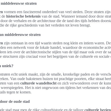
middeleeuwse straten
en
vormen een fascinerend onderdeel van veel steden. Deze straten zijn
t de
historische betekenis
van de stad. Wanneer iemand door deze strat
door de verhalen en de architectuur die de tand des tijds hebben doorst
die de rijke geschiedenis van het verleden tot leven brengt.
van middeleeuwse straten
en
zijn ontstaan in een tijd waarin steden nog klein en intiem waren. D
erden een netwerk voor de lokale handel, waardoor de economische activ
 alleen iets over de architectonische stijlen van de tijd maar ook over de
 structuren zijn cruciaal voor het begrijpen van de culturele en sociale
n uniek?
raten echt uniek maakt, zijn de smalle, kronkelige paden en de versc
erken. Van oude bakstenen huizen tot prachtige poorten, elke straat heef
eten van een
culturele wandeltocht
en zich verwonderen over de kuns
 weerspiegelen. Het is niet ongewoon om tijdens het verkennen van dez
tails tegen te komen.
door de oude stad
de stad mag men de rijke cultuurhistorie en de talloze
culturele bezi