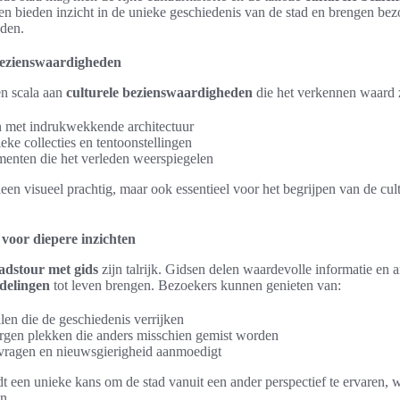
 bieden inzicht in de unieke geschiedenis van de stad en brengen bezo
jden.
 bezienswaardigheden
en scala aan
culturele bezienswaardigheden
die het verkennen waard 
n met indrukwekkende architectuur
ke collecties en tentoonstellingen
menten die het verleden weerspiegelen
lleen visueel prachtig, maar ook essentieel voor het begrijpen van de cul
 voor diepere inzichten
tadstour met gids
zijn talrijk. Gidsen delen waardevolle informatie en 
delingen
tot leven brengen. Bezoekers kunnen genieten van:
len die de geschiedenis verrijken
rgen plekken die anders misschien gemist worden
e vragen en nieuwsgierigheid aanmoedigt
t een unieke kans om de stad vanuit een ander perspectief te ervaren, w
n.