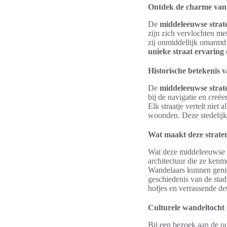
Ontdek de charme van 
De
middeleeuwse strat
zijn zich vervlochten me
zij onmiddellijk omarmd 
unieke straat ervaring
Historische betekenis 
De
middeleeuwse strat
bij de navigatie en creë
Elk straatje vertelt niet
woonden. Deze stedelijke
Wat maakt deze strate
Wat deze middeleeuwse st
architectuur die ze kenm
Wandelaars kunnen geni
geschiedenis van de stad
hofjes en verrassende de
Culturele wandeltocht 
Bij een bezoek aan de ou