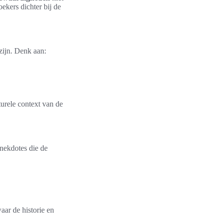
ekers dichter bij de
zijn. Denk aan:
turele context van de
anekdotes die de
aar de historie en