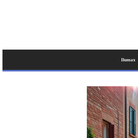
Ilumax