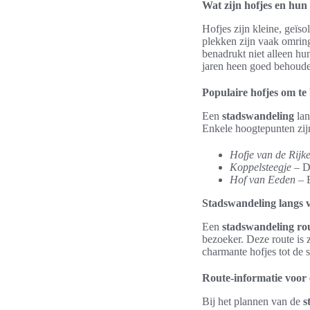
Wat zijn hofjes en hun
Hofjes zijn kleine, geïs
plekken zijn vaak omring
benadrukt niet alleen hu
jaren heen goed behoude
Populaire hofjes om te
Een
stadswandeling
lan
Enkele hoogtepunten zij
Hofje van de Rijk
Koppelsteegje
– Di
Hof van Eeden
– E
Stadswandeling langs 
Een
stadswandeling ro
bezoeker. Deze route is 
charmante hofjes tot de sf
Route-informatie voor 
Bij het plannen van de
s