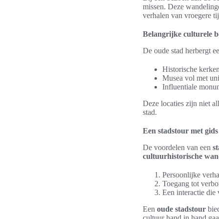
missen. Deze wandelingen
verhalen van vroegere ti
Belangrijke culturele
De oude stad herbergt e
Historische kerke
Musea vol met unie
Influentiale monu
Deze locaties zijn niet a
stad.
Een stadstour met gids
De voordelen van een
s
cultuurhistorische wan
Persoonlijke verha
Toegang tot verbo
Een interactie di
Een
oude stadstour
bied
cultuur hand in hand gaa