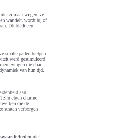
 niet zomaar wegen; ze
en wandelt, wordt hij of
aan. Dit biedt een
eze smalle paden hielpen
iteit werd gestimuleerd.
 samenlevingen die daar
 dynamiek van hun tijd.
heidenheid aan
t zijn eigen charme.
twerken die de
e straten verborgen
enswaardigheden
niet