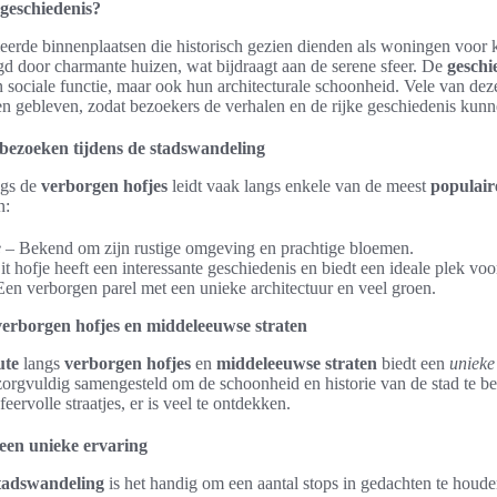
 geschiedenis?
oleerde binnenplaatsen die historisch gezien dienden als woningen voo
d door charmante huizen, wat bijdraagt aan de serene sfeer. De
geschi
n sociale functie, maar ook hun architecturale schoonheid. Vele van deze
n gebleven, zodat bezoekers de verhalen en de rijke geschiedenis kunn
 bezoeken tijdens de stadswandeling
gs de
verborgen hofjes
leidt vaak langs enkele van de meest
populair
n:
e
– Bekend om zijn rustige omgeving en prachtige bloemen.
t hofje heeft een interessante geschiedenis en biedt een ideale plek voor
en verborgen parel met een unieke architectuur en veel groen.
verborgen hofjes en middeleeuwse straten
ute
langs
verborgen hofjes
en
middeleeuwse straten
biedt een
unieke
zorgvuldig samengesteld om de schoonheid en historie van de stad te be
eervolle straatjes, er is veel te ontdekken.
een unieke ervaring
tadswandeling
is het handig om een aantal stops in gedachten te houde