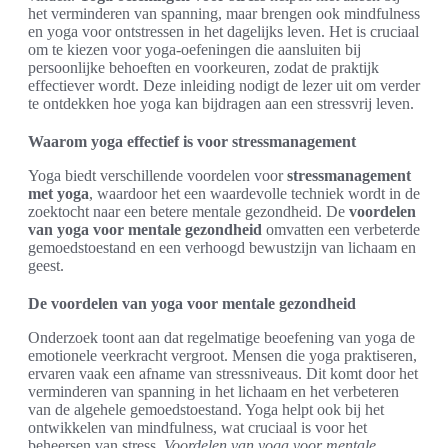
het verminderen van spanning, maar brengen ook mindfulness
en yoga voor ontstressen in het dagelijks leven. Het is cruciaal
om te kiezen voor yoga-oefeningen die aansluiten bij
persoonlijke behoeften en voorkeuren, zodat de praktijk
effectiever wordt. Deze inleiding nodigt de lezer uit om verder
te ontdekken hoe yoga kan bijdragen aan een stressvrij leven.
Waarom yoga effectief is voor stressmanagement
Yoga biedt verschillende voordelen voor
stressmanagement
met yoga
, waardoor het een waardevolle techniek wordt in de
zoektocht naar een betere mentale gezondheid. De
voordelen
van yoga voor mentale gezondheid
omvatten een verbeterde
gemoedstoestand en een verhoogd bewustzijn van lichaam en
geest.
De voordelen van yoga voor mentale gezondheid
Onderzoek toont aan dat regelmatige beoefening van yoga de
emotionele veerkracht vergroot. Mensen die yoga praktiseren,
ervaren vaak een afname van stressniveaus. Dit komt door het
verminderen van spanning in het lichaam en het verbeteren
van de algehele gemoedstoestand. Yoga helpt ook bij het
ontwikkelen van mindfulness, wat cruciaal is voor het
beheersen van stress.
Voordelen van yoga voor mentale