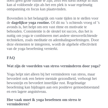
hoeft geen grote ruimte te zijn; zelfs een klein hoekje in huis
kan al voldoende zijn als het een plek is waar regelmatig
ontspanning en focus kan plaatsvinden.
Bovendien is het belangrijk om vaste tijden in te stellen voor
de
dagelijkse yoga routine.
Of dit nu ’s ochtends vroeg of ’s
avonds is, het helpt om een vast ritme en motivatie te
behouden. Consistentie is de sleutel tot succes, dus het is
nuttig om yoga te combineren met andere stressverlichtende
technieken, zoals meditatie en ademhalingsoefeningen. Door
deze elementen te integreren, wordt de algehele effectiviteit
van de yoga beoefening versterkt.
FAQ
Wat zijn de voordelen van stress verminderen door yoga?
Yoga helpt niet alleen bij het verminderen van stress, maar
bevordert ook een betere mentale gezondheid, verhoogt het
bewustzijn en bevordert innerlijke rust. Regelmatige
beoefening kan bijdragen aan een positieve gemoedstoestand
en een lagere angstniveau.
Hoe vaak moet ik yoga beoefenen om stress te
verminderen?