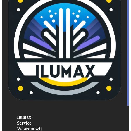
Ilumax
Service
Waarom wij