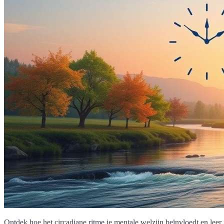
Ontdek hoe het circadiane ritme je mentale welzijn beïnvloedt en leer