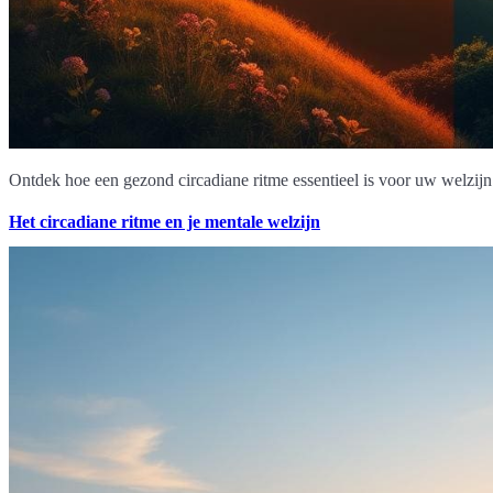
Ontdek hoe een gezond circadiane ritme essentieel is voor uw welzijn
Het circadiane ritme en je mentale welzijn