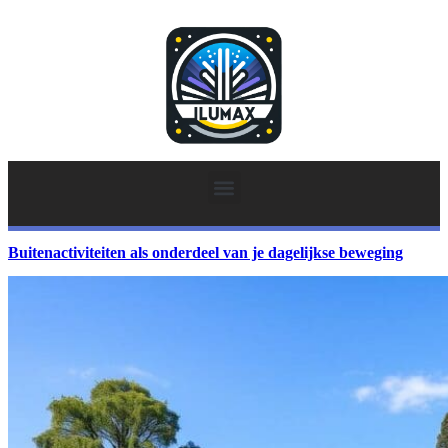
Buitenactiviteiten als onderdeel van je dagelijkse beweging