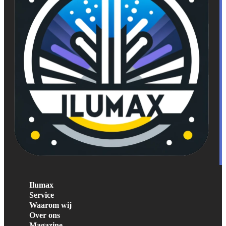
Ilumax
Service
Waarom wij
Over ons
Magazine