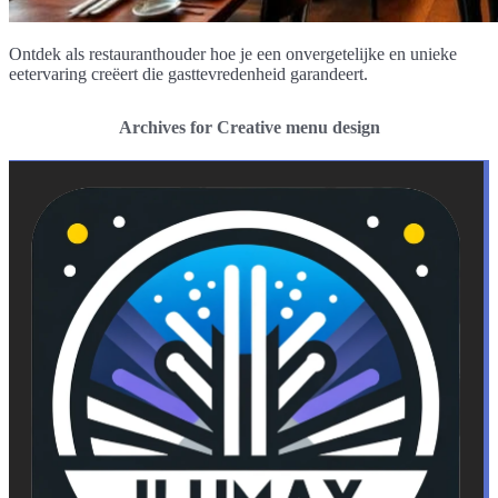
Ontdek als restauranthouder hoe je een onvergetelijke en unieke
eetervaring creëert die gasttevredenheid garandeert.
Archives for Creative menu design