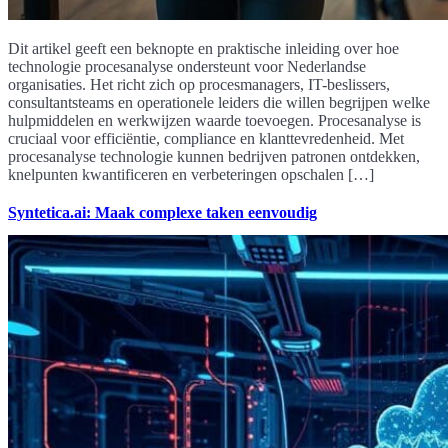
Dit artikel geeft een beknopte en praktische inleiding over hoe
technologie procesanalyse ondersteunt voor Nederlandse
organisaties. Het richt zich op procesmanagers, IT-beslissers,
consultantsteams en operationele leiders die willen begrijpen welke
hulpmiddelen en werkwijzen waarde toevoegen. Procesanalyse is
cruciaal voor efficiëntie, compliance en klanttevredenheid. Met
procesanalyse technologie kunnen bedrijven patronen ontdekken,
knelpunten kwantificeren en verbeteringen opschalen […]
Syntetica.ai: Maak complexe taken eenvoudig