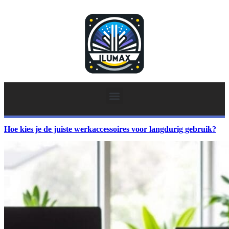
Hoe kies je de juiste werkaccessoires voor langdurig gebruik?