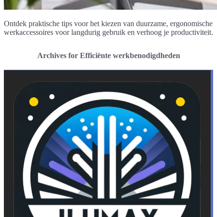
Ontdek praktische tips voor het kiezen van duurzame, ergonomische
werkaccessoires voor langdurig gebruik en verhoog je productiviteit.
Archives for Efficiënte werkbenodigdheden