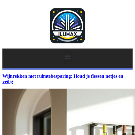
Wijnrekken met ruimtebesparing: Houd je flessen netjes en
veilig